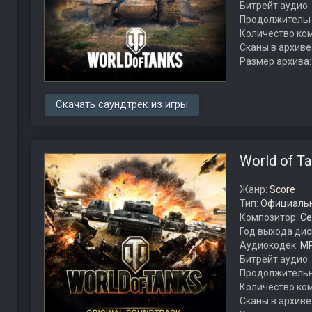
Битрейт аудио:
Продолжительн
Количество ко
Сканы в архиве
Размер архива
Скачать саундтрек из игры
World of T
Жанр:
Score
Тип:
Официальн
Композитор:
Се
Год выхода дис
Аудиокодек:
M
Битрейт аудио:
Продолжительн
Количество ко
Сканы в архиве