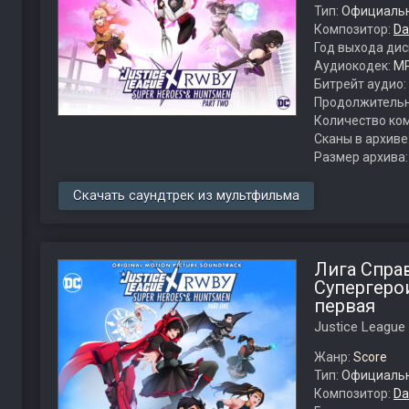
Тип:
Официальн
Композитор:
Da
Год выхода дис
Аудиокодек:
M
Битрейт аудио:
Продолжительн
Количество ко
Сканы в архиве
Размер архива
Скачать саундтрек из мультфильма
Лига Спра
Супергерои
первая
Justice League
Жанр:
Score
Тип:
Официальн
Композитор:
Da