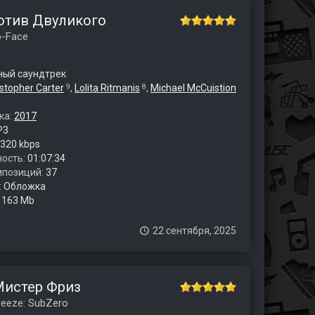
отив Двуликого
o-Face
ый саундтрек
istopher Carter
,
Lolita Ritmanis
,
Michael McCuistion
9
8
ка:
2017
P3
320 kbps
ость:
01:07:34
мпозиций:
37
:
Обложка
:
163 Mb
22 сентября, 2025
Мистер Фриз
reeze: SubZero