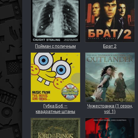
Пойман с поличным
Брат 2
Губка Боб —
Чужестранка (1 сезон,
квадратные штаны
vol. 1)