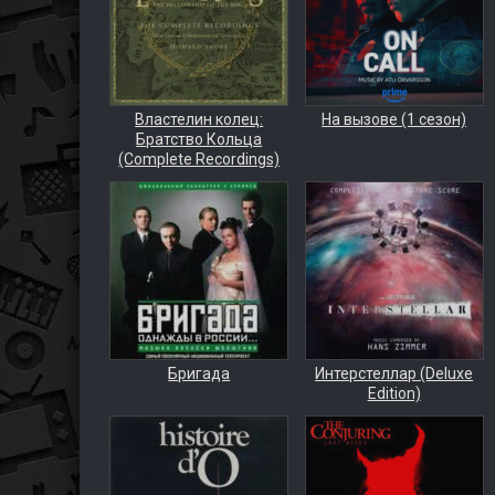
Властелин колец:
На вызове (1 сезон)
Братство Кольца
(Complete Recordings)
Бригада
Интерстеллар (Deluxe
Edition)