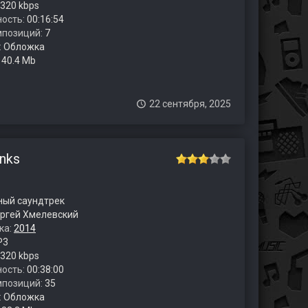
320 kbps
ость:
00:16:54
мпозиций:
7
:
Обложка
:
40.4 Mb
22 сентября, 2025
anks
ый саундтрек
ргей Хмелевский
ка:
2014
P3
320 kbps
ость:
00:38:00
мпозиций:
35
:
Обложка