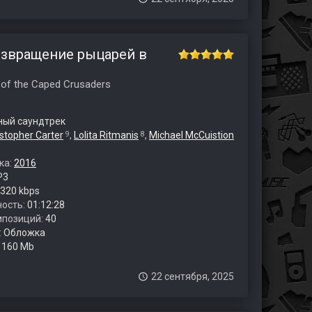
озвращение рыцарей в
 of the Caped Crusaders
ый саундтрек
istopher Carter
,
Lolita Ritmanis
,
Michael McCuistion
9
8
ка:
2016
P3
320 kbps
ость:
01:12:28
мпозиций:
40
:
Обложка
:
160 Mb
22 сентября, 2025