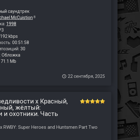
ый саундтрек
chael McCuistion
8
ка:
1998
P3
192 kbps
ость:
00:51:58
мпозиций:
30
:
Обложка
:
71.1 Mb
22 сентября, 2025
ведливости x Красный,
рный, жёлтый:
 и охотники. Часть
 x RWBY: Super Heroes and Huntsmen Part Two