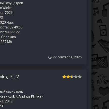
ый саундтрек
c Wieler
ка:
2025
P3
320 kbps
ость:
02:49:53
мпозиций:
22
:
Обложка
:
387 Mb
22 сентября, 2025
ks, Pt. 2
ый саундтрек
drey Kulik
,
Andrius Klimka
3
3
ка:
2018
P3