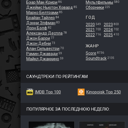
Бэар Мак-Крири
Мультфильмы
86
580
Джеймс Ньютон Ховард
Сборники
85
225
Марко Белтрами
85
ГОД
Брайан Тайлер
84
Дэнни Элфман
83
2020
2023
549
803
Лорн Бэлф
82
2021
2024
703
702
Александр Деспла
78
2022
2025
716
410
Джон Барри
77
Джон Дебни
73
ЖАНР
Алан Сильвестри
70
Score
8736
Рамин Джавади
59
Soundtrack
2135
Майкл Джаккино
59
САУНДТРЕКИ ПО РЕЙТИНГАМ
IMDB Top 100
Kinopoisk Top 250
ПОПУЛЯРНОЕ ЗА ПОСЛЕДНЮЮ НЕДЕЛЮ: