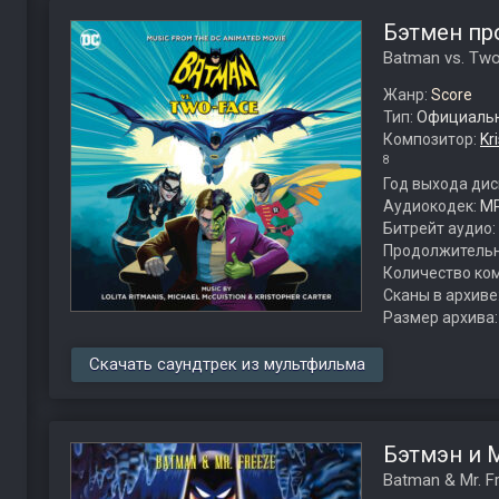
Бэтмен пр
Batman vs. Tw
Жанр:
Score
Тип:
Официальн
Композитор:
Kr
8
Год выхода дис
Аудиокодек:
M
Битрейт аудио:
Продолжительн
Количество ко
Сканы в архиве
Размер архива
Скачать саундтрек из мультфильма
Бэтмэн и 
Batman & Mr. F