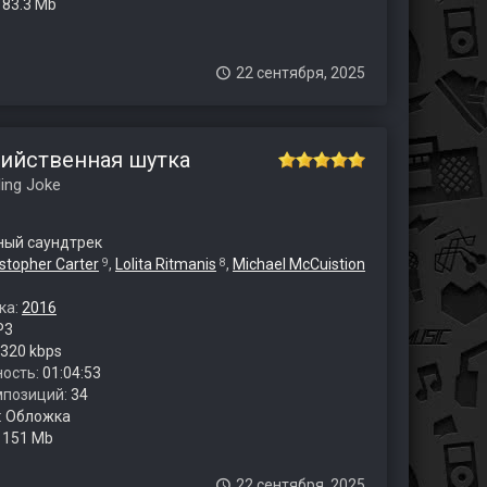
:
83.3 Mb
22 сентября, 2025
бийственная шутка
ling Joke
ый саундтрек
istopher Carter
,
Lolita Ritmanis
,
Michael McCuistion
9
8
ка:
2016
P3
320 kbps
ость:
01:04:53
мпозиций:
34
:
Обложка
:
151 Mb
22 сентября, 2025