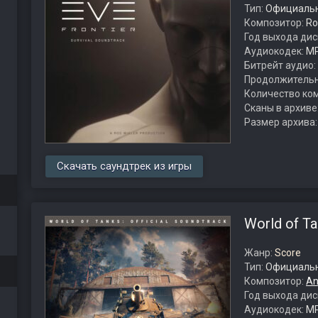
Тип:
Официальн
Композитор:
Ro
Год выхода дис
Аудиокодек:
M
Битрейт аудио:
Продолжительн
Количество ко
Сканы в архиве
Размер архива
Скачать саундтрек из игры
World of Tan
Жанр:
Score
Тип:
Официальн
Композитор:
An
Год выхода дис
Аудиокодек:
M