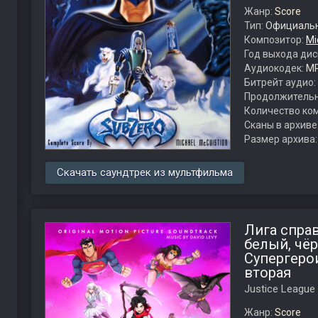
Жанр:
Score
Тип:
Официальн
Композитор:
Mi
Год выхода дис
Аудиокодек:
M
Битрейт аудио:
Продолжительн
Количество ко
Сканы в архиве
Размер архива
Скачать саундтрек из мультфильма
Лига спра
белый, чё
Супергерои
вторая
Justice League
Жанр:
Score