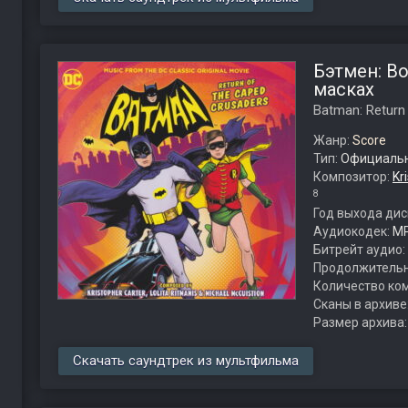
Бэтмен: В
масках
Batman: Return
Жанр:
Score
Тип:
Официальн
Композитор:
Kr
8
Год выхода дис
Аудиокодек:
M
Битрейт аудио:
Продолжительн
Количество ко
Сканы в архиве
Размер архива
Скачать саундтрек из мультфильма