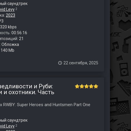
ый саундтрек
vid Levy
2
ка:
2023
P3
320 kbps
ость:
00:56:16
мпозиций:
21
:
Обложка
:
140 Mb
22 сентября, 2025
ведливости и Руби:
 и охотники. Часть
 x RWBY: Super Heroes and Huntsmen Part One
ый саундтрек
vid Levy
2