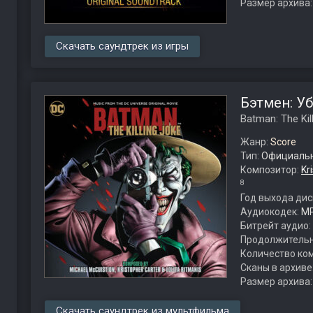
Размер архива
Скачать саундтрек из игры
Бэтмен: У
Batman: The Kil
Жанр:
Score
Тип:
Официальн
Композитор:
Kr
8
Год выхода дис
Аудиокодек:
M
Битрейт аудио:
Продолжительн
Количество ко
Сканы в архиве
Размер архива
Скачать саундтрек из мультфильма