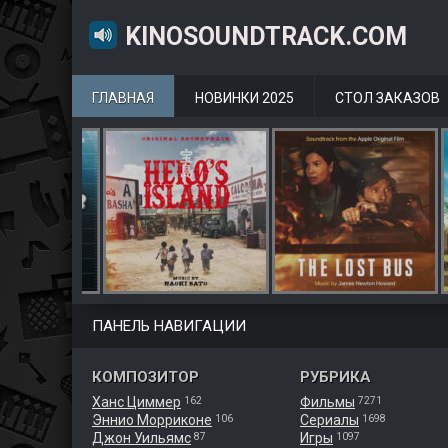
KINOSOUNDTRACK.COM
ГЛАВНАЯ
НОВИНКИ 2025
СТОЛ ЗАКАЗОВ
ПАНЕЛЬ НАВИГАЦИИ
КОМПОЗИТОР
РУБРИКА
Ханс Циммер
Фильмы
162
7271
Эннио Морриконе
Сериалы
106
1698
Джон Уильямс
Игры
87
1097