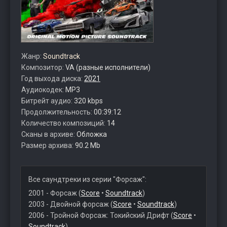
Жанр:
Soundtrack
Композитор:
VA (разные исполнители)
Год выхода диска:
2021
Аудиокодек:
MP3
Битрейт аудио:
320 kbps
Продолжительность:
00:39:12
Количество композиций:
14
Сканы в архиве:
Обложка
Размер архива:
90.2 Mb
Все саундтреки из серии "Форсаж":
2001 - Форсаж (
Score
•
Soundtrack
)
2003 - Двойной форсаж (
Score
•
Soundtrack
)
2006 - Тройной Форсаж: Токийский Дрифт (
Score
•
Soundtrack
)