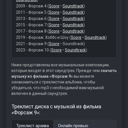
2009 - Форсаж 4 (
Score
•
Soundtrack
)
2011 - Форсаж 5 (
Score
•
Soundtrack
)
2013 - Форсаж 6 (
Score
•
Soundtrack
)
2015 - Форсаж 7 (
Score
•
Soundtrack
)
2017 - Форсаж 8 (
Score
•
Soundtrack
)
2019 - Форсаж: Хоббс и Шоу (
Score
•
Soundtrack
)
2021 - Форсаж 9 (
Score
• Soundtrack)
2023 - Форсаж 10 (
Score
•
Soundtrack
)
Ниже представлены все музыкальные композиции,
которые входят в этот саундтрек. Прежде чем
скачать
музыку из фильма «Форсаж 9»
вы можете
ознакомиться с треклистом альбома, чтобы
убедиться, что mp3 с необходимой вам музыкой
включен в данный саундтрек.
Треклист диска с музыкой из фильма
«Форсаж 9»:
Треклист архива
Онлайн превью