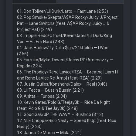
01. Don Toliver/Lil Durk/Latto — Fast Lane (2:53)
02. Pop Smoke/Skepta/A$AP Rocky/Juicy J/Project
Pat — Lane Switcha (feat. A$AP Rocky, Juicy J &
Project Pat) (2:49)
03. Trippie Redd/Offset/Kevin Gates/Lil Durk/King
Von — Hit Em Hard (2:43)
04. Jack Harlow/Ty Dolla $ign/24kGoldn — I Won
(2:56)
05. Farruko/Myke Towers/Rochy RD/Amenazzy —
Rapido (2:34)
06. The Prodigy/Rene Lavice/RZA — Breathe [Liam H
and Rene LaVice Re-Amp] (feat. RZA) (2:29)
07. Justin Quiles/Konshens/Dalex — Real (3:48)
08. Lil Tecca — Bussin Bussin (2:21)
09. Anitta — Furiosa (2:34)
10. Kevin Gates/Polo G/Teejay3k — Ride Da Night
(feat. Polo G & TeeJay3k) (2:48)
11. Good Gas/JP THE WAVY — Bushido (3:13)
12. NLE Choppa/Rico Nasty — Speed It Up (feat. Rico
Nasty) (2:23)
13. Jarina De Marco — Mala (2:21)