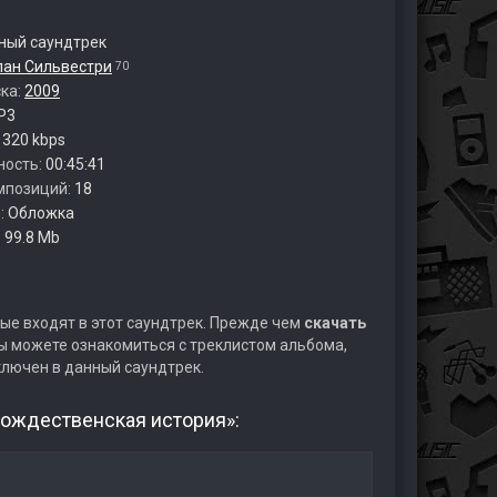
ый саундтрек
лан Сильвестри
70
ска:
2009
P3
:
320 kbps
ность:
00:45:41
мпозиций:
18
:
Обложка
:
99.8 Mb
ые входят в этот саундтрек. Прежде чем
скачать
ы можете ознакомиться с треклистом альбома,
ключен в данный саундтрек.
Рождественская история»: