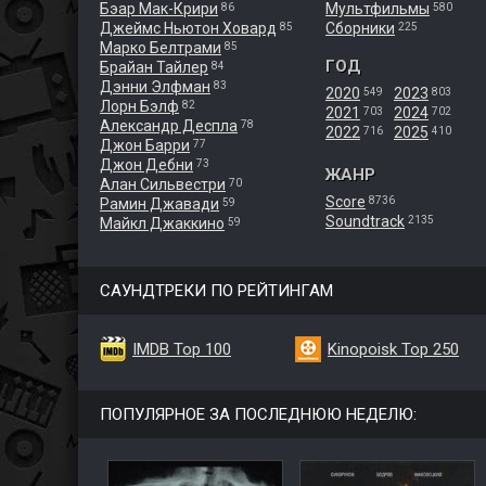
Бэар Мак-Крири
Мультфильмы
86
580
Джеймс Ньютон Ховард
Сборники
85
225
Марко Белтрами
85
ГОД
Брайан Тайлер
84
Дэнни Элфман
83
2020
2023
549
803
Лорн Бэлф
82
2021
2024
703
702
Александр Деспла
78
2022
2025
716
410
Джон Барри
77
Джон Дебни
73
ЖАНР
Алан Сильвестри
70
Score
8736
Рамин Джавади
59
Soundtrack
2135
Майкл Джаккино
59
САУНДТРЕКИ ПО РЕЙТИНГАМ
IMDB Top 100
Kinopoisk Top 250
ПОПУЛЯРНОЕ ЗА ПОСЛЕДНЮЮ НЕДЕЛЮ: