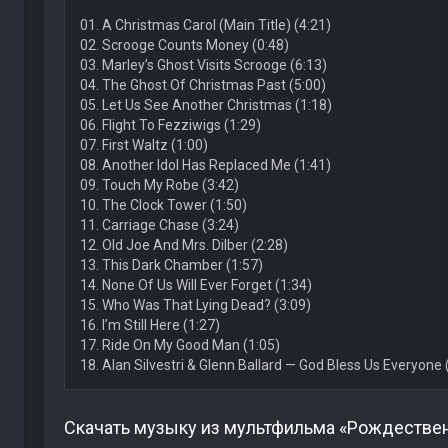
01. A Christmas Carol (Main Title) (4:21)
02. Scrooge Counts Money (0:48)
03. Marley’s Ghost Visits Scrooge (6:13)
04. The Ghost Of Christmas Past (5:00)
05. Let Us See Another Christmas (1:18)
06. Flight To Fezziwigs (1:29)
07. First Waltz (1:00)
08. Another Idol Has Replaced Me (1:41)
09. Touch My Robe (3:42)
10. The Clock Tower (1:50)
11. Carriage Chase (3:24)
12. Old Joe And Mrs. Dilber (2:28)
13. This Dark Chamber (1:57)
14. None Of Us Will Ever Forget (1:34)
15. Who Was That Lying Dead? (3:09)
16. I’m Still Here (1:27)
17. Ride On My Good Man (1:05)
18. Alan Silvestri & Glenn Ballard — God Bless Us Everyone
Скачать музыку из мультфильма «Рождествен