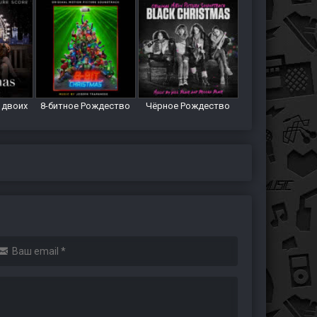
 двоих
8-битное Рождество
Чёрное Рождество