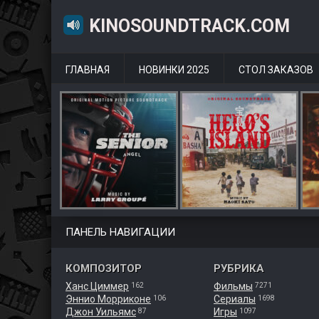
KINOSOUNDTRACK.COM
ГЛАВНАЯ
НОВИНКИ 2025
СТОЛ ЗАКАЗОВ
ПАНЕЛЬ НАВИГАЦИИ
КОМПОЗИТОР
РУБРИКА
Ханс Циммер
Фильмы
162
7271
Эннио Морриконе
Сериалы
106
1698
Джон Уильямс
Игры
87
1097