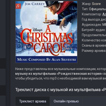
Жанр:
Score
Тип:
Официальн
Композитор:
А
Год выхода ди
Аудиокодек:
M
Битрейт аудио
Продолжитель
Количество ко
Сканы в архиве
Размер архива
Ниже представлены все музыкальные композиции, котор
музыку из мультфильма «Рождественская история»
в
чтобы убедиться, что mp3 с необходимой вам музыкой в
Треклист диска с музыкой из мультфильма «
Треклист архива
Онлайн превью