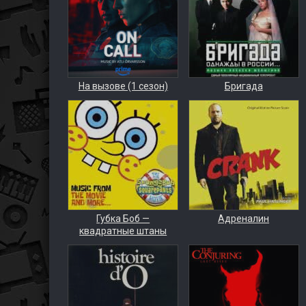
На вызове (1 сезон)
Бригада
Губка Боб —
Адреналин
квадратные штаны