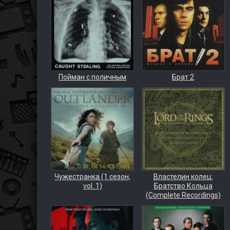
Пойман с поличным
Брат 2
Чужестранка (1 сезон,
Властелин колец:
vol. 1)
Братство Кольца
(Complete Recordings)