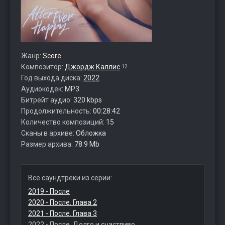
Жанр:
Score
Композитор:
Джордж Каллис
12
Год выхода диска:
2022
Аудиокодек:
MP3
Битрейт аудио:
320 kbps
Продолжительность:
00:28:42
Количество композиций:
15
Сканы в архиве:
Обложка
Размер архива:
78.9 Mb
Все саундтреки из серии:
2019 - После
2020 - После. Глава 2
2021 - После. Глава 3
2022 - После. Долго и счастливо