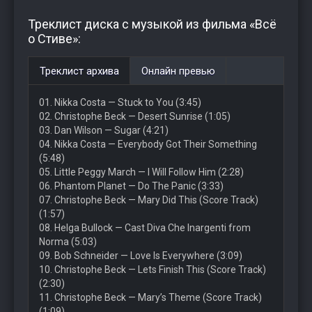
Треклист диска с музыкой из фильма «Всё
о Стиве»:
Треклист архива
Онлайн превью
01. Nikka Costa — Stuck to You (3:45)
02. Christophe Beck — Desert Sunrise (1:05)
03. Dan Wilson — Sugar (4:21)
04. Nikka Costa — Everybody Got Their Something
(5:48)
05. Little Peggy March — I Will Follow Him (2:28)
06. Phantom Planet — Do The Panic (3:33)
07. Christophe Beck — Mary Did This (Score Track)
(1:57)
08. Helga Bullock — Cast Diva Che Inargenti from
Norma (5:03)
09. Bob Schneider — Love Is Everywhere (3:09)
10. Christophe Beck — Lets Finish This (Score Track)
(2:30)
11. Christophe Beck — Mary’s Theme (Score Track)
(1:09)