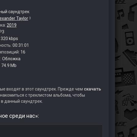
ый саундтрек
exander Taylor
3
ска:
2019
P3
:
320 kbps
ность:
00:31:01
мпозиций:
16
:
Обложка
:
74.9 Mb
ые входят в этот саундтрек. Прежде чем
скачать
накомиться с треклистом альбома, чтобы
 в данный саундтрек.
ое среди нас»: