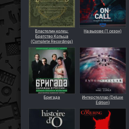
Властелин колец:
На вызове (1 сезон)
Братство Кольца
(Complete Recordings)
Бригада
Интерстеллар (Deluxe
Edition)