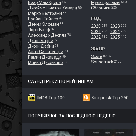
Бэар Мак-Крири
Мультфильмы
86
580
Джеймс Ньютон Ховард
Сборники
85
225
Марко Белтрами
85
ГОД
Брайан Тайлер
84
Дэнни Элфман
83
2020
2023
549
803
Лорн Бэлф
82
2021
2024
703
702
Александр Деспла
78
2022
2025
716
410
Джон Барри
77
Джон Дебни
73
ЖАНР
Алан Сильвестри
70
Score
8736
Рамин Джавади
59
Soundtrack
2135
Майкл Джаккино
59
САУНДТРЕКИ ПО РЕЙТИНГАМ
IMDB Top 100
Kinopoisk Top 250
ПОПУЛЯРНОЕ ЗА ПОСЛЕДНЮЮ НЕДЕЛЮ: