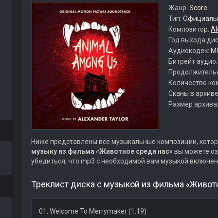
Жанр:
Score
Тип:
Официальн
Композитор:
Al
Год выхода ди
Аудиокодек:
M
Битрейт аудио
Продолжитель
Количество ко
Сканы в архиве
Размер архива
Ниже представлены все музыкальные композиции, котор
музыку из фильма «Животное среди нас»
вы можете оз
убедиться, что mp3 с необходимой вам музыкой включен
Треклист диска с музыкой из фильма «Животн
01. Welcome To Merrymaker (1:19)