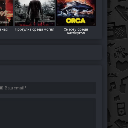
и нас
Прогулка среди могил
Смерть среди
айсбергов