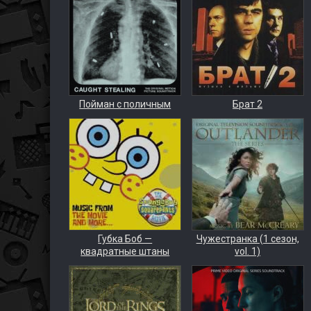
Пойман с поличным
Брат 2
Губка Боб —
Чужестранка (1 сезон,
квадратные штаны
vol. 1)