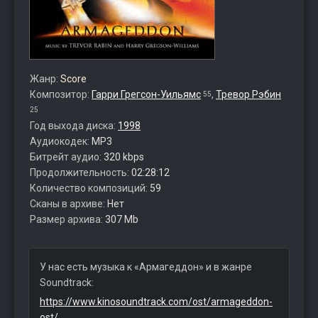
Жанр:
Score
Композитор:
Гарри Грегсон-Уильямс
,
Тревор Рэбин
55
25
Год выхода диска:
1998
Аудиокодек:
MP3
Битрейт аудио:
320 kbps
Продолжительность:
02:28:12
Количество композиций:
59
Сканы в архиве:
Нет
Размер архива:
307 Mb
У нас есть музыка к «Армагеддон» и в жанре
Soundtrack:
https://www.kinosoundtrack.com/ost/armageddon-
ost/