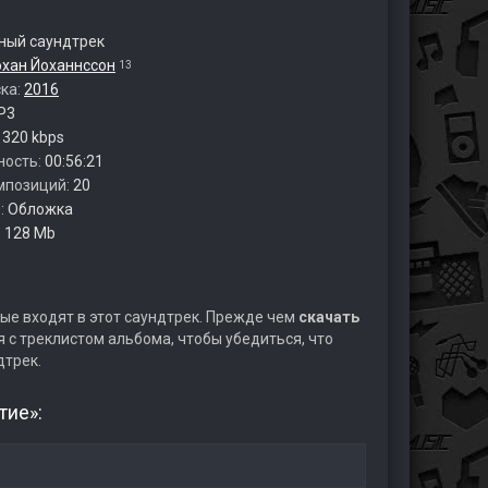
ый саундтрек
охан Йоханнссон
13
ска:
2016
P3
:
320 kbps
ность:
00:56:21
мпозиций:
20
:
Обложка
:
128 Mb
ые входят в этот саундтрек. Прежде чем
скачать
 с треклистом альбома, чтобы убедиться, что
дтрек.
тие»: