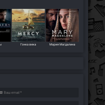
ы
Гонка века
Мария Магдалина