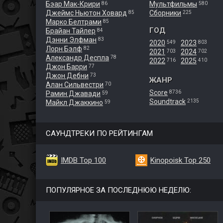
Бэар Мак-Крири
Мультфильмы
86
580
Джеймс Ньютон Ховард
Сборники
85
225
Марко Белтрами
85
ГОД
Брайан Тайлер
84
Дэнни Элфман
83
2020
2023
549
803
Лорн Бэлф
82
2021
2024
703
702
Александр Деспла
78
2022
2025
716
410
Джон Барри
77
Джон Дебни
73
ЖАНР
Алан Сильвестри
70
Score
8736
Рамин Джавади
59
Soundtrack
2135
Майкл Джаккино
59
САУНДТРЕКИ ПО РЕЙТИНГАМ
IMDB Top 100
Kinopoisk Top 250
ПОПУЛЯРНОЕ ЗА ПОСЛЕДНЮЮ НЕДЕЛЮ: