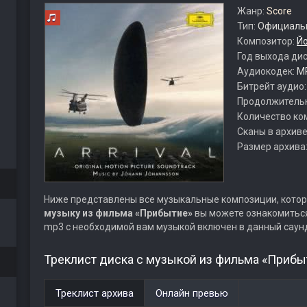
Жанр:
Score
Тип:
Официальн
Композитор:
Й
Год выхода ди
Аудиокодек:
M
Битрейт аудио
Продолжитель
Количество ко
Сканы в архиве
Размер архива
Ниже представлены все музыкальные композиции, котор
музыку из фильма «Прибытие»
вы можете ознакомиться
mp3 с необходимой вам музыкой включен в данный саун
Треклист диска с музыкой из фильма «Прибы
Треклист архива
Онлайн превью