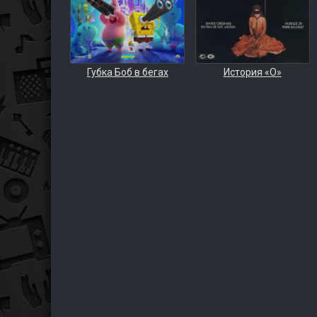
Губка Боб в бегах
История «О»