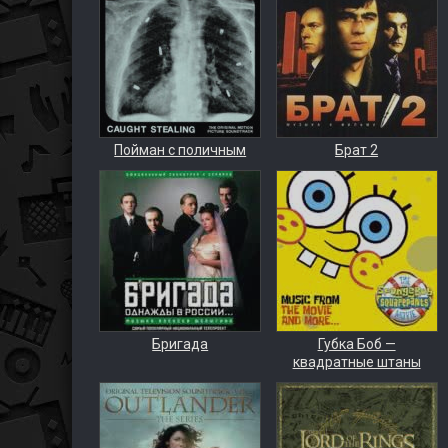
Пойман с поличным
Брат 2
Бригада
Губка Боб —
квадратные штаны