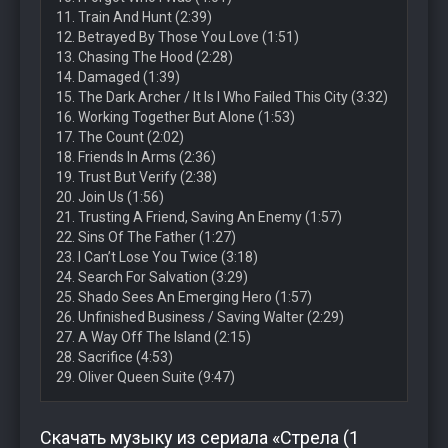
11. Train And Hunt (2:39)
12. Betrayed By Those You Love (1:51)
13. Chasing The Hood (2:28)
14. Damaged (1:39)
15. The Dark Archer / It Is I Who Failed This City (3:32)
16. Working Together But Alone (1:53)
17. The Count (2:02)
18. Friends In Arms (2:36)
19. Trust But Verify (2:38)
20. Join Us (1:56)
21. Trusting A Friend, Saving An Enemy (1:57)
22. Sins Of The Father (1:27)
23. I Can’t Lose You Twice (3:18)
24. Search For Salvation (3:29)
25. Shado Sees An Emerging Hero (1:57)
26. Unfinished Business / Saving Walter (2:29)
27. A Way Off The Island (2:15)
28. Sacrifice (4:53)
29. Oliver Queen Suite (9:47)
Скачать музыку из сериала «Стрела (1