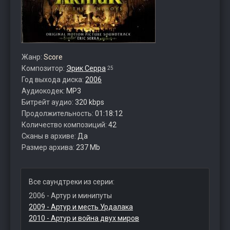
Жанр:
Score
Композитор:
Эрик Серра
25
Год выхода диска:
2006
Аудиокодек:
MP3
Битрейт аудио:
320 kbps
Продолжительность:
01:18:12
Количество композиций:
42
Сканы в архиве:
Да
Размер архива:
237 Mb
Все саундтреки из серии:
2006 - Артур и минипуты
2009 - Артур и месть Урдалака
2010 - Артур и война двух миров