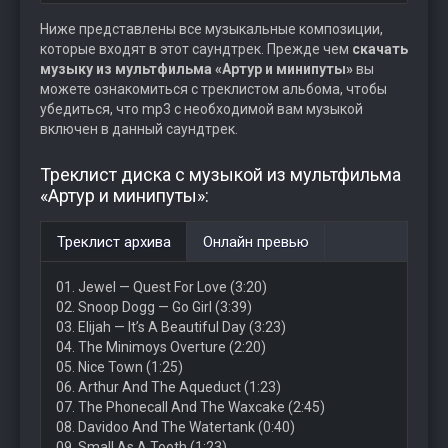
Ниже представлены все музыкальные композиции,
которые входят в этот саундтрек. Прежде чем
скачать
музыку из мультфильма «Артур и минипуты»
вы
можете ознакомиться с треклистом альбома, чтобы
убедиться, что mp3 с необходимой вам музыкой
включен в данный саундтрек.
Треклист диска с музыкой из мультфильма
«Артур и минипуты»:
Треклист архива
Онлайн превью
01. Jewel — Quest For Love (3:20)
02. Snoop Dogg — Go Girl (3:39)
03. Elijah — It’s A Beautiful Day (3:23)
04. The Minimoys Overture (2:20)
05. Nice Town (1:25)
06. Arthur And The Aqueduct (1:23)
07. The Phonecall And The Waxcake (2:45)
08. Davidoo And The Watertank (0:40)
09. Small As A Tooth (1:23)