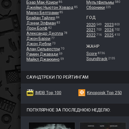
Бэар Мак-Крири
Мультфильмы
86
580
Джеймс Ньютон Ховард
Сборники
85
225
Марко Белтрами
85
ГОД
Брайан Тайлер
84
Дэнни Элфман
83
2020
2023
549
803
Лорн Бэлф
82
2021
2024
703
702
Александр Деспла
78
2022
2025
716
410
Джон Барри
77
Джон Дебни
73
ЖАНР
Алан Сильвестри
70
Score
8736
Рамин Джавади
59
Soundtrack
2135
Майкл Джаккино
59
САУНДТРЕКИ ПО РЕЙТИНГАМ
IMDB Top 100
Kinopoisk Top 250
ПОПУЛЯРНОЕ ЗА ПОСЛЕДНЮЮ НЕДЕЛЮ: