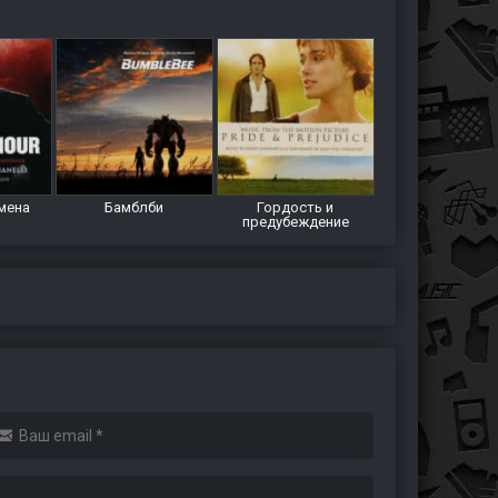
мена
Бамблби
Гордость и
предубеждение