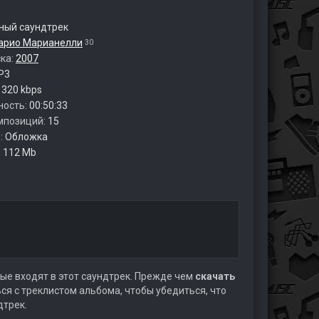
ый саундтрек
арио Марианелли
30
ска:
2007
P3
:
320 kbps
ность:
00:50:33
мпозиций:
15
:
Обложка
:
112 Mb
ые входят в этот саундтрек. Прежде чем
скачать
я с треклистом альбома, чтобы убедиться, что
дтрек.