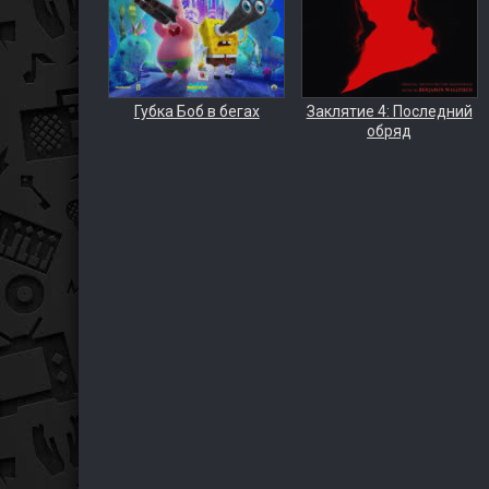
Губка Боб в бегах
Заклятие 4: Последний
обряд