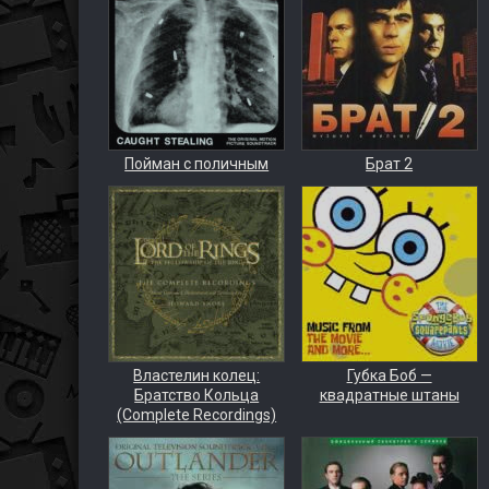
Пойман с поличным
Брат 2
Властелин колец:
Губка Боб —
Братство Кольца
квадратные штаны
(Complete Recordings)