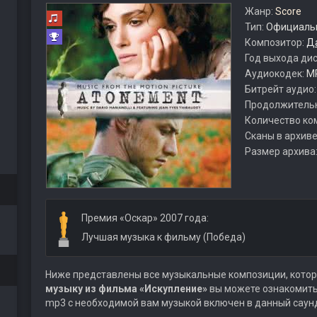
Жанр:
Score
Тип:
Официальн
Композитор:
Д
Год выхода ди
Аудиокодек:
M
Битрейт аудио
Продолжитель
Количество ко
Сканы в архиве
Размер архива
Премия «Оскар» 2007 года:
Лучшая музыка к фильму (Победа)
Ниже представлены все музыкальные композиции, котор
музыку из фильма «Искупление»
вы можете ознакомитьс
mp3 с необходимой вам музыкой включен в данный саун