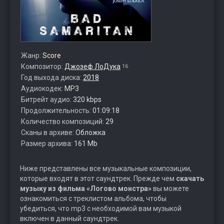
Жанр:
Score
Композитор:
Джозеф ЛоДука
16
Год выхода диска:
2018
Аудиокодек:
MP3
Битрейт аудио:
320 kbps
Продолжительность:
01:09:18
Количество композиций:
29
Сканы в архиве:
Обложка
Размер архива:
161 Mb
Ниже представлены все музыкальные композиции,
которые входят в этот саундтрек. Прежде чем
скачать
музыку из фильма «Логово монстра»
вы можете
ознакомиться с треклистом альбома, чтобы
убедиться, что mp3 с необходимой вам музыкой
включен в данный саундтрек.