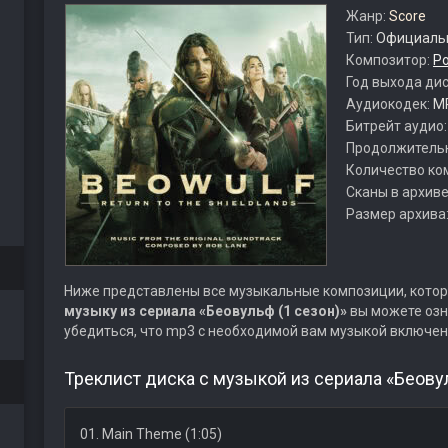
Жанр:
Score
Тип:
Официальн
Композитор:
Р
Год выхода ди
Аудиокодек:
M
Битрейт аудио
Продолжитель
Количество ко
Сканы в архиве
Размер архива
Ниже представлены все музыкальные композиции, котор
музыку из сериала «Беовульф (1 сезон)»
вы можете озн
убедиться, что mp3 с необходимой вам музыкой включен
Треклист диска с музыкой из сериала «Беовул
01. Main Theme (1:05)