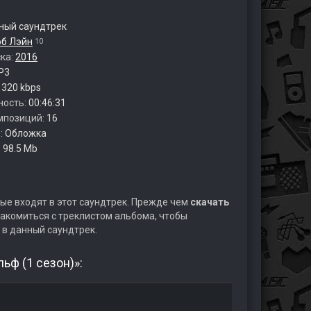
ый саундтрек
об Лэйн
10
ска:
2016
P3
:
320 kbps
ность:
00:46:31
мпозиций:
16
:
Обложка
:
98.5 Mb
ые входят в этот саундтрек. Прежде чем
скачать
акомиться с треклистом альбома, чтобы
 в данный саундтрек.
ьф (1 сезон)»: