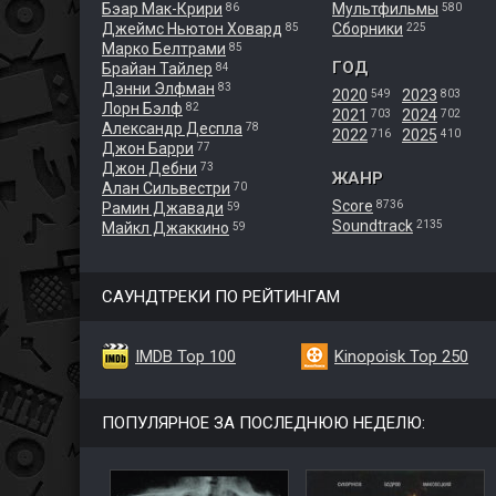
Бэар Мак-Крири
Мультфильмы
86
580
Джеймс Ньютон Ховард
Сборники
85
225
Марко Белтрами
85
ГОД
Брайан Тайлер
84
Дэнни Элфман
83
2020
2023
549
803
Лорн Бэлф
82
2021
2024
703
702
Александр Деспла
78
2022
2025
716
410
Джон Барри
77
Джон Дебни
73
ЖАНР
Алан Сильвестри
70
Score
8736
Рамин Джавади
59
Soundtrack
2135
Майкл Джаккино
59
САУНДТРЕКИ ПО РЕЙТИНГАМ
IMDB Top 100
Kinopoisk Top 250
ПОПУЛЯРНОЕ ЗА ПОСЛЕДНЮЮ НЕДЕЛЮ: