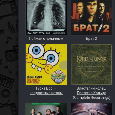
Пойман с поличным
Брат 2
Губка Боб —
Властелин колец:
квадратные штаны
Братство Кольца
(Complete Recordings)