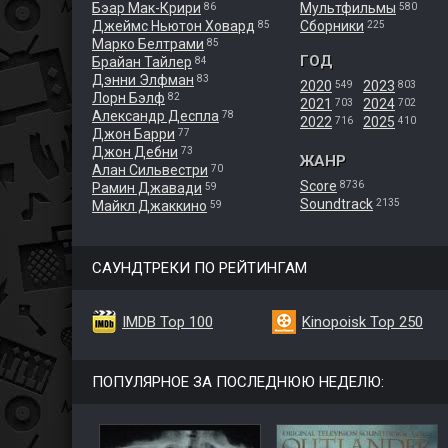
Бэар Мак-Крири
Мультфильмы
86
580
Джеймс Ньютон Ховард
Сборники
85
225
Марко Белтрами
85
ГОД
Брайан Тайлер
84
Дэнни Элфман
83
2020
2023
549
803
Лорн Бэлф
82
2021
2024
703
702
Александр Деспла
78
2022
2025
716
410
Джон Барри
77
Джон Дебни
73
ЖАНР
Алан Сильвестри
70
Score
8736
Рамин Джавади
59
Soundtrack
2135
Майкл Джаккино
59
САУНДТРЕКИ ПО РЕЙТИНГАМ
IMDB Top 100
Kinopoisk Top 250
ПОПУЛЯРНОЕ ЗА ПОСЛЕДНЮЮ НЕДЕЛЮ: