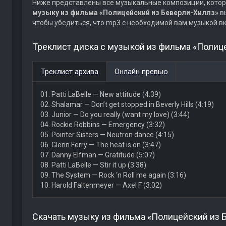
Ниже представлены все музыкальные композиции, котор
музыку из фильма «Полицейский из Беверли-Хиллз»
вы
чтобы убедиться, что mp3 с необходимой вам музыкой в
Треклист диска с музыкой из фильма «Полиц
Треклист архива
Онлайн превью
01. Patti LaBelle — New attitude (4:39)
02. Shalamar — Don’t get stopped in Beverly Hills (4:19)
03. Junior — Do you really (want my love) (3:44)
04. Rockie Robbins — Emergency (3:32)
05. Pointer Sisters — Neutron dance (4:15)
06. Glenn Ferry — The heat is on (3:47)
07. Danny Elfman — Gratitude (5:07)
08. Patti LaBelle — Stir it up (3:38)
09. The System — Rock ‘n Roll me again (3:16)
10. Harold Faltenmeyer — Axel F (3:02)
Скачать музыку из фильма «Полицейский из 