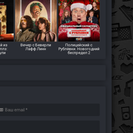
й из
Вечер с Беверли
Полицейский с
ллз:
Лафф Линн
Рублёвки. Новогодний
ули
беспредел 2