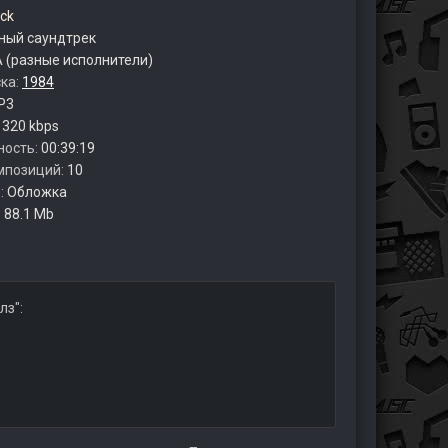
ck
ый саундтрек
 (разные исполнители)
ска:
1984
P3
:
320 kbps
ность:
00:39:19
мпозиций:
10
:
Обложка
:
88.1 Mb
лз":