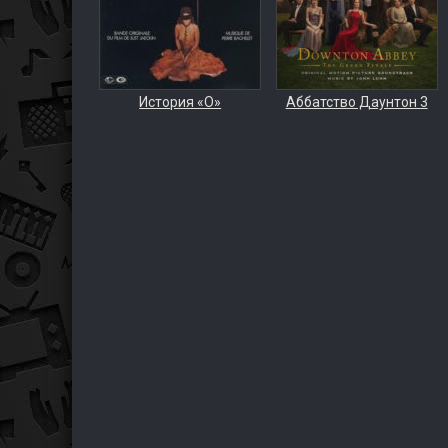
История «О»
Аббатство Даунтон 3