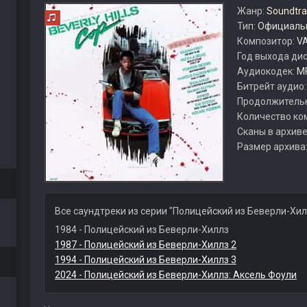
Жанр:
Soundtra
Тип:
Официальн
Композитор:
VA
Год выхода ди
Аудиокодек:
M
Битрейт аудио
Продолжитель
Количество ко
Сканы в архиве
Размер архива
Все саундтреки из серии "Полицейский из Беверли-Хил
1984 - Полицейский из Беверли-Хиллз
1987 - Полицейский из Беверли-Хиллз 2
1994 - Полицейский из Беверли-Хиллз 3
2024 - Полицейский из Беверли-Хиллз: Аксель Фоули