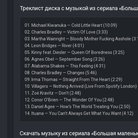
Треклист диска с музыкой из сериала «Больша
01. Michael Kiwanuka — Cold Little Heart (10:09)
02. Charles Bradley — Victim Of Love (3:33)
03. Martha Wainright — Bloody Mother Fucking Asshole (3:
04. Leon Bridges — River (4:01)
05. Kinny feat. Diesler — Queen Of Boredness (3:25)
06. Agnes Obel — September Song (3:26)
07. Alabama Shakes — This Feeling (4:31)
08. Charles Bradley — Changes (5:46)
09. Irma Thomas — Straight From The Heart (2:29)
10. Villagers — Nothing Arrived (Live From Spotify London) 
11. Zoë Kravitz — Don’t (2:48)
12. Conor O’Brien — The Wonder Of You (2:48)
13. Daniel Agee — How’s The World Treating You (2:50)
14. Ituana — You Can’t Always Get What You Want (4:12)
Скачать музыку из сериала «Большая маленьк