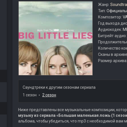
Жанр:
Soundtra
Тип:
Официальн
Композитор:
VA
Год выхода ди
Аудиокодек:
M
Битрейт аудио
Продолжитель
Количество ко
Сканы в архиве
Размер архива
Саундтреки к другим сезонам сериала
1 сезон
2 сезон
Ниже представлены все музыкальные композиции, котор
музыку из сериала «Большая маленькая ложь (1 сезон
альбома, чтобы убедиться, что mp3 с необходимой вам 