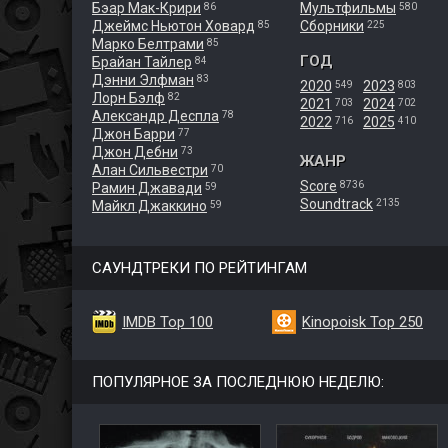
Бэар Мак-Крири
Мультфильмы
86
580
Джеймс Ньютон Ховард
Сборники
85
225
Марко Белтрами
85
ГОД
Брайан Тайлер
84
Дэнни Элфман
83
2020
2023
549
803
Лорн Бэлф
82
2021
2024
703
702
Александр Деспла
78
2022
2025
716
410
Джон Барри
77
Джон Дебни
73
ЖАНР
Алан Сильвестри
70
Score
8736
Рамин Джавади
59
Soundtrack
2135
Майкл Джаккино
59
САУНДТРЕКИ ПО РЕЙТИНГАМ
IMDB Top 100
Kinopoisk Top 250
ПОПУЛЯРНОЕ ЗА ПОСЛЕДНЮЮ НЕДЕЛЮ: