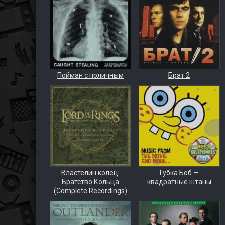
Пойман с поличным
Брат 2
Властелин колец:
Губка Боб —
Братство Кольца
квадратные штаны
(Complete Recordings)