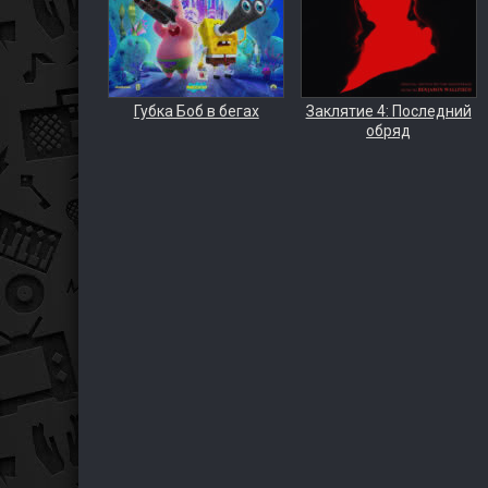
Губка Боб в бегах
Заклятие 4: Последний
обряд