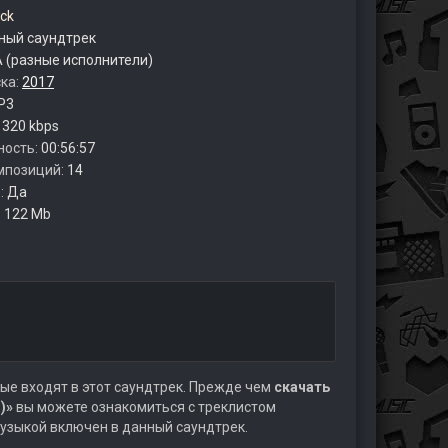
ck
ый саундтрек
 (разные исполнители)
ска:
2017
P3
:
320 kbps
ность:
00:56:57
мпозиций:
14
:
Да
:
122 Mb
ые входят в этот саундтрек. Прежде чем
скачать
)»
вы можете ознакомиться с треклистом
музыкой включен в данный саундтрек.