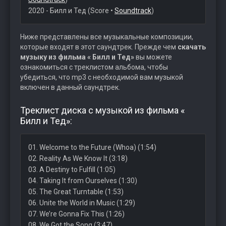
2020 - Билл и Тед (Score •
Soundtrack
)
Ниже представлены все музыкальные композиции,
которые входят в этот саундтрек. Прежде чем
скачать
музыку из фильма « Билл и Тед»
вы можете
ознакомиться с треклистом альбома, чтобы
убедиться, что mp3 с необходимой вам музыкой
включен в данный саундтрек.
Треклист диска с музыкой из фильма «
Билл и Тед»:
01. Welcome to the Future (Whoa) (1:54)
02. Reality As We Know It (3:18)
03. A Destiny to Fulfill (1:05)
04. Taking It from Ourselves (1:30)
05. The Great Turntable (1:53)
06. Unite the World in Music (1:29)
07. We’re Gonna Fix This (1:26)
08. We Got the Song (3:47)