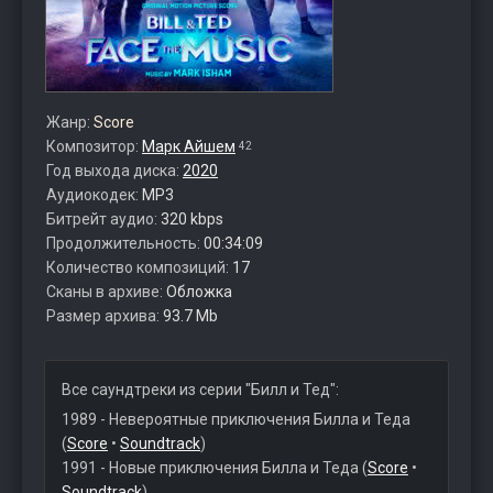
Жанр:
Score
Композитор:
Марк Айшем
42
Год выхода диска:
2020
Аудиокодек:
MP3
Битрейт аудио:
320 kbps
Продолжительность:
00:34:09
Количество композиций:
17
Сканы в архиве:
Обложка
Размер архива:
93.7 Mb
Все саундтреки из серии "Билл и Тед":
1989 - Невероятные приключения Билла и Теда
(
Score
•
Soundtrack
)
1991 - Новые приключения Билла и Теда (
Score
•
Soundtrack
)