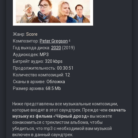
Жанр:
Score
Композитор:
Peter Gregson
4
Год выхода диска:
2020
(2019)
Аудиокодек:
MP3
Битрейт аудио:
320 kbps
Продолжительность:
00:30:51
Количество композиций:
12
Сканы в архиве:
Обложка
Размер архива:
68.5 Mb
Ниже представлены все музыкальные композиции,
которые входят в этот саундтрек. Прежде чем
скачать
музыку из фильма «Чёрный дрозд»
вы можете
ознакомиться с треклистом альбома, чтобы
убедиться, что mp3 с необходимой вам музыкой
включен в данный саундтрек.