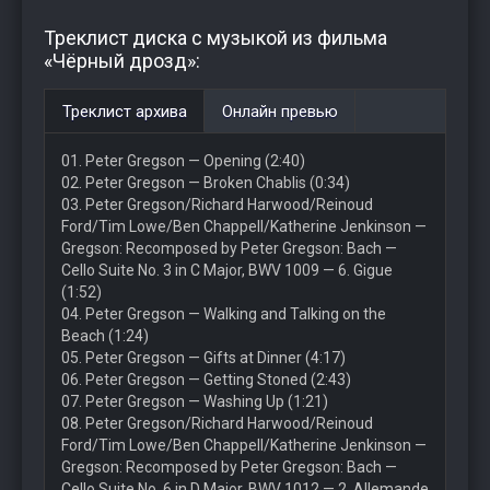
Треклист диска с музыкой из фильма
«Чёрный дрозд»:
Треклист архива
Онлайн превью
01. Peter Gregson — Opening (2:40)
02. Peter Gregson — Broken Chablis (0:34)
03. Peter Gregson/Richard Harwood/Reinoud
Ford/Tim Lowe/Ben Chappell/Katherine Jenkinson —
Gregson: Recomposed by Peter Gregson: Bach —
Cello Suite No. 3 in C Major, BWV 1009 — 6. Gigue
(1:52)
04. Peter Gregson — Walking and Talking on the
Beach (1:24)
05. Peter Gregson — Gifts at Dinner (4:17)
06. Peter Gregson — Getting Stoned (2:43)
07. Peter Gregson — Washing Up (1:21)
08. Peter Gregson/Richard Harwood/Reinoud
Ford/Tim Lowe/Ben Chappell/Katherine Jenkinson —
Gregson: Recomposed by Peter Gregson: Bach —
Cello Suite No. 6 in D Major, BWV 1012 — 2. Allemande