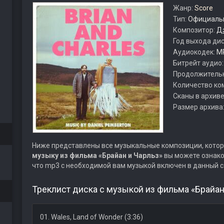
Жанр:
Score
Тип:
Официальн
Композитор:
Д
Год выхода ди
Аудиокодек:
M
Битрейт аудио
Продолжитель
Количество ко
Сканы в архиве
Размер архива
Ниже представлены все музыкальные композиции, котор
музыку из фильма «Брайан и Чарльз»
вы можете ознако
что mp3 с необходимой вам музыкой включен в данный с
Треклист диска с музыкой из фильма «Брайан
01. Wales, Land of Wonder (3:36)