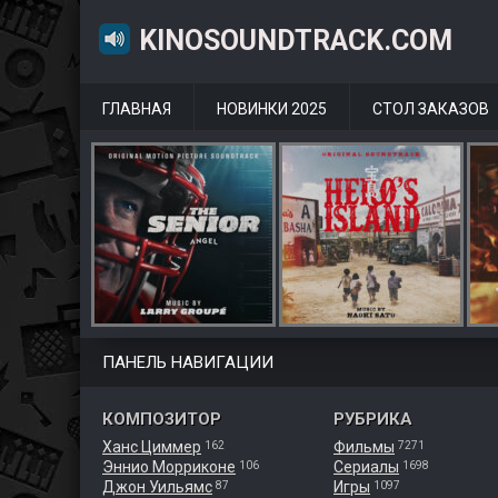
KINOSOUNDTRACK.COM
ГЛАВНАЯ
НОВИНКИ 2025
СТОЛ ЗАКАЗОВ
ПАНЕЛЬ НАВИГАЦИИ
КОМПОЗИТОР
РУБРИКА
Ханс Циммер
Фильмы
162
7271
Эннио Морриконе
Сериалы
106
1698
Джон Уильямс
Игры
87
1097