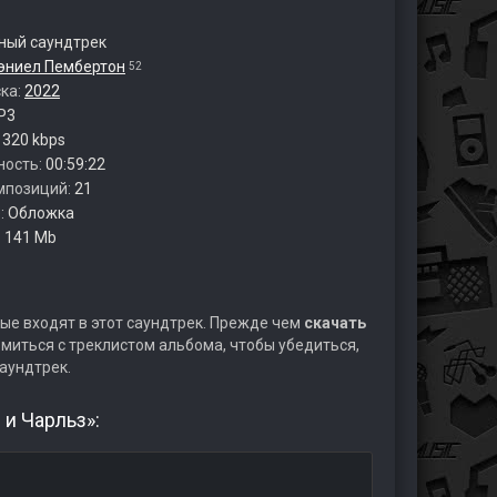
ый саундтрек
эниел Пембертон
52
ска:
2022
P3
:
320 kbps
ность:
00:59:22
мпозиций:
21
:
Обложка
:
141 Mb
ые входят в этот саундтрек. Прежде чем
скачать
миться с треклистом альбома, чтобы убедиться,
аундтрек.
 и Чарльз»: