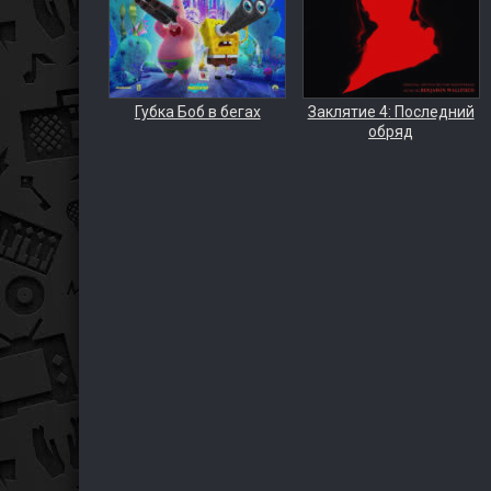
Губка Боб в бегах
Заклятие 4: Последний
обряд