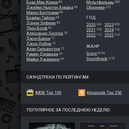
Бэар Мак-Крири
Мультфильмы
86
580
Джеймс Ньютон Ховард
Сборники
85
225
Марко Белтрами
85
ГОД
Брайан Тайлер
84
Дэнни Элфман
83
2020
2023
549
803
Лорн Бэлф
82
2021
2024
703
702
Александр Деспла
78
2022
2025
716
410
Джон Барри
77
Джон Дебни
73
ЖАНР
Алан Сильвестри
70
Score
8736
Рамин Джавади
59
Soundtrack
2135
Майкл Джаккино
59
САУНДТРЕКИ ПО РЕЙТИНГАМ
IMDB Top 100
Kinopoisk Top 250
ПОПУЛЯРНОЕ ЗА ПОСЛЕДНЮЮ НЕДЕЛЮ: