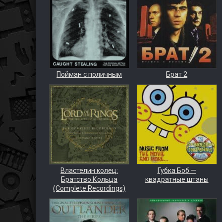
Пойман с поличным
Брат 2
Властелин колец:
Губка Боб —
Братство Кольца
квадратные штаны
(Complete Recordings)