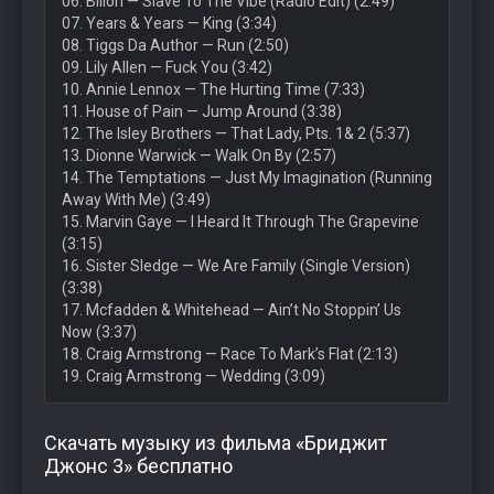
06. Billon — Slave To The Vibe (Radio Edit) (2:49)
07. Years & Years — King (3:34)
08. Tiggs Da Author — Run (2:50)
09. Lily Allen — Fuck You (3:42)
10. Annie Lennox — The Hurting Time (7:33)
11. House of Pain — Jump Around (3:38)
12. The Isley Brothers — That Lady, Pts. 1& 2 (5:37)
13. Dionne Warwick — Walk On By (2:57)
14. The Temptations — Just My Imagination (Running
Away With Me) (3:49)
15. Marvin Gaye — I Heard It Through The Grapevine
(3:15)
16. Sister Sledge — We Are Family (Single Version)
(3:38)
17. Mcfadden & Whitehead — Ain’t No Stoppin’ Us
Now (3:37)
18. Craig Armstrong — Race To Mark’s Flat (2:13)
19. Craig Armstrong — Wedding (3:09)
Скачать музыку из фильма «Бриджит
Джонс 3» бесплатно