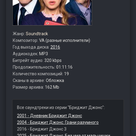
Жанр:
Soundtrack
Композитор:
VA (разные исполнители)
Год выхода диска:
2016
Аудиокодек:
MP3
Битрейт аудио:
320 kbps
Продолжительность:
01:11:16
Количество композиций:
19
Сканы в архиве:
Обложка
Размер архива:
162 Mb
Все саундтреки из серии "Бриджит Джонс":
2001 - Дневник Бриджит Джонс
2004 - Бриджит Джонс: Грани разумного
2016 - Бриджит Джонс 3
2025 - Бриджит Джонс. Без ума от мальчишки