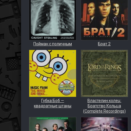
Пойман с поличным
Брат 2
Губка Боб —
Властелин колец:
квадратные штаны
Братство Кольца
(Complete Recordings)