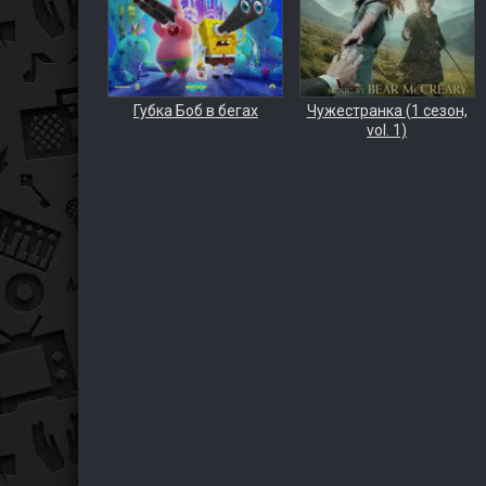
Губка Боб в бегах
Чужестранка (1 сезон,
vol. 1)