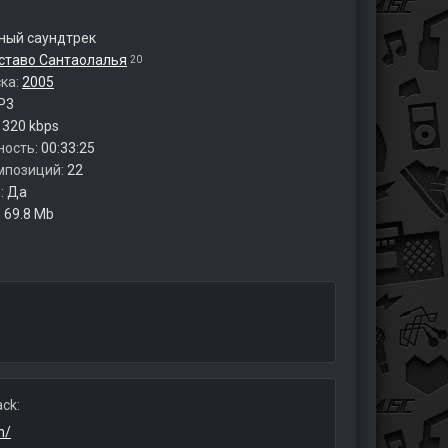
ый саундтрек
ставо Сантаолалья
20
ска:
2005
P3
:
320 kbps
ность:
00:33:25
мпозиций:
22
:
Да
:
69.8 Mb
ck:
n/