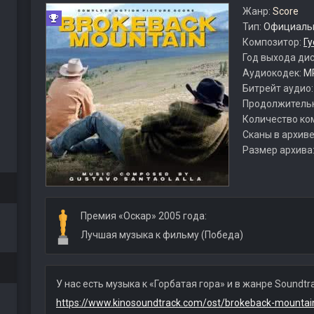
Жанр:
Score
Тип:
Официальн
Композитор:
Гу
Год выхода ди
Аудиокодек:
M
Битрейт аудио
Продолжитель
Количество ко
Сканы в архиве
Размер архива
Премия «Оскар» 2005 года:
Лучшая музыка к фильму (Победа)
У нас есть музыка к «Горбатая гора» и в жанре Soundtra
https://www.kinosoundtrack.com/ost/brokeback-mountai