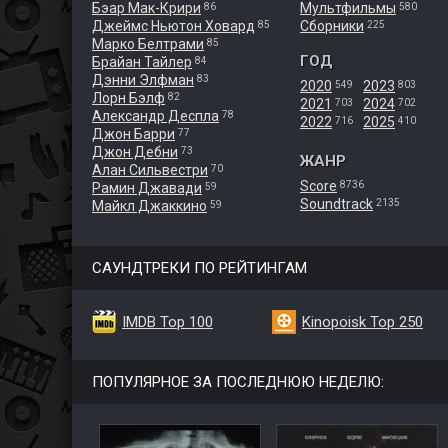
Бэар Мак-Крири
Мультфильмы
86
580
Джеймс Ньютон Ховард
Сборники
85
225
Марко Белтрами
85
ГОД
Брайан Тайлер
84
Дэнни Элфман
83
2020
2023
549
803
Лорн Бэлф
82
2021
2024
703
702
Александр Деспла
78
2022
2025
716
410
Джон Барри
77
Джон Дебни
73
ЖАНР
Алан Сильвестри
70
Score
8736
Рамин Джавади
59
Soundtrack
2135
Майкл Джаккино
59
САУНДТРЕКИ ПО РЕЙТИНГАМ
IMDB Top 100
Kinopoisk Top 250
ПОПУЛЯРНОЕ ЗА ПОСЛЕДНЮЮ НЕДЕЛЮ: