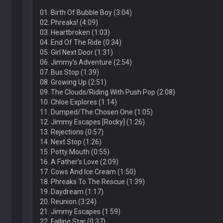
01. Birth Of Bubble Boy (3:04)
02. Phreaks! (4:09)
03. Heartbroken (1:03)
04. End Of The Ride (0:34)
05. Girl Next Door (1:31)
06. Jimmy’s Adventure (2:54)
07. Bus Stop (1:39)
08. Growing Up (2:51)
09. The Clouds/Riding With Push Pop (2:08)
10. Chloe Explores (1:14)
11. Dumped/The Chosen One (1:05)
12. Jimmy Escapes [Rocky] (1:26)
13. Rejections (0:57)
14. Next Stop (1:26)
15. Potty Mouth (0:55)
16. A Father’s Love (2:09)
17. Cows And Ice Cream (1:50)
18. Phreaks To The Rescue (1:39)
19. Daydream (1:17)
20. Reunion (3:24)
21. Jimmy Escapes (1:59)
22. Falling Star (0:37)