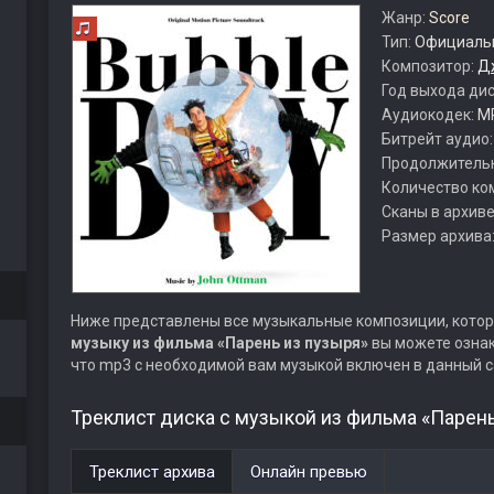
Жанр:
Score
Тип:
Официальн
Композитор:
Д
Год выхода ди
Аудиокодек:
M
Битрейт аудио
Продолжитель
Количество ко
Сканы в архиве
Размер архива
Ниже представлены все музыкальные композиции, котор
музыку из фильма «Парень из пузыря»
вы можете ознак
что mp3 с необходимой вам музыкой включен в данный с
Треклист диска с музыкой из фильма «Парень
Треклист архива
Онлайн превью