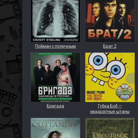
Пойман с поличным
Брат 2
Бригада
Губка Боб —
квадратные штаны