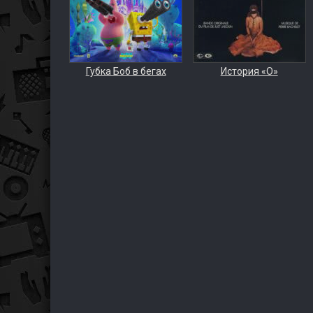
Губка Боб в бегах
История «О»