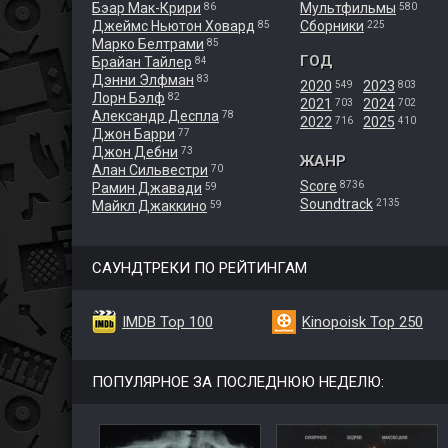
Бэар Мак-Крири
Мультфильмы
86
580
Джеймс Ньютон Ховард
Сборники
85
225
Марко Белтрами
85
ГОД
Брайан Тайлер
84
Дэнни Элфман
83
2020
2023
549
803
Лорн Бэлф
82
2021
2024
703
702
Александр Деспла
78
2022
2025
716
410
Джон Барри
77
Джон Дебни
73
ЖАНР
Алан Сильвестри
70
Score
8736
Рамин Джавади
59
Soundtrack
2135
Майкл Джаккино
59
САУНДТРЕКИ ПО РЕЙТИНГАМ
IMDB Top 100
Kinopoisk Top 250
ПОПУЛЯРНОЕ ЗА ПОСЛЕДНЮЮ НЕДЕЛЮ: