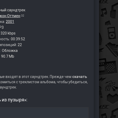
ый саундтрек
жон Оттмен
32
ска:
2001
P3
:
320 kbps
ность:
00:39:52
мпозиций:
22
:
Обложка
:
90.7 Mb
ые входят в этот саундтрек. Прежде чем
скачать
омиться с треклистом альбома, чтобы убедиться,
аундтрек.
 из пузыря»: