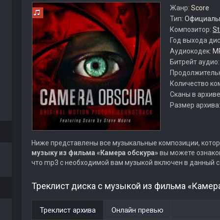
Жанр:
Score
Тип:
Официальн
Композитор:
St
Год выхода ди
Аудиокодек:
M
Битрейт аудио
Продолжитель
Количество ко
Сканы в архиве
Размер архива
Ниже представлены все музыкальные композиции, котор
музыку из фильма «Камера обскура»
вы можете ознаком
что mp3 с необходимой вам музыкой включен в данный с
Треклист диска с музыкой из фильма «Камера
Треклист архива
Онлайн превью