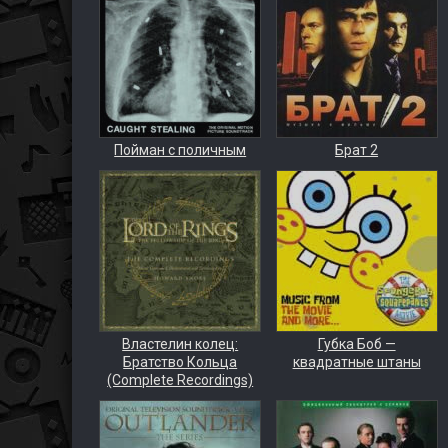
Пойман с поличным
Брат 2
Властелин колец:
Губка Боб —
Братство Кольца
квадратные штаны
(Complete Recordings)