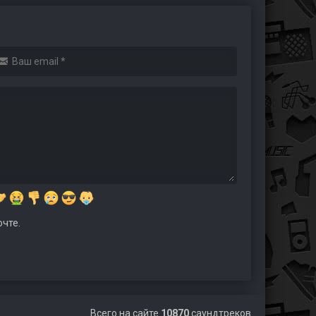
чте.
Всего на сайте
10870
саундтреков