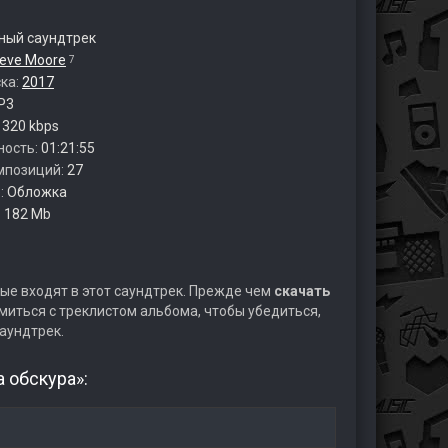
ый саундтрек
eve Moore
7
ска:
2017
P3
:
320 kbps
ность:
01:21:55
мпозиций:
27
:
Обложка
:
182 Mb
ые входят в этот саундтрек. Прежде чем
скачать
иться с треклистом альбома, чтобы убедиться,
аундтрек.
 обскура»: