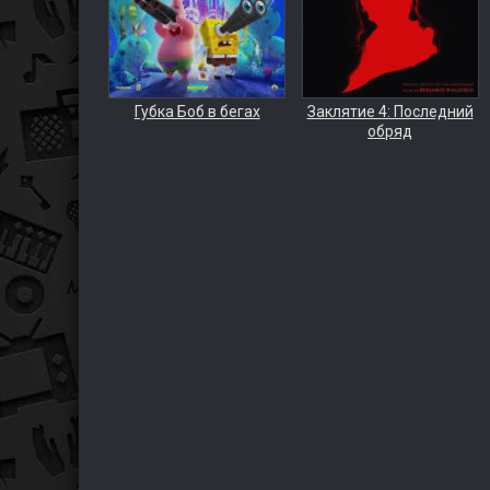
Губка Боб в бегах
Заклятие 4: Последний
обряд