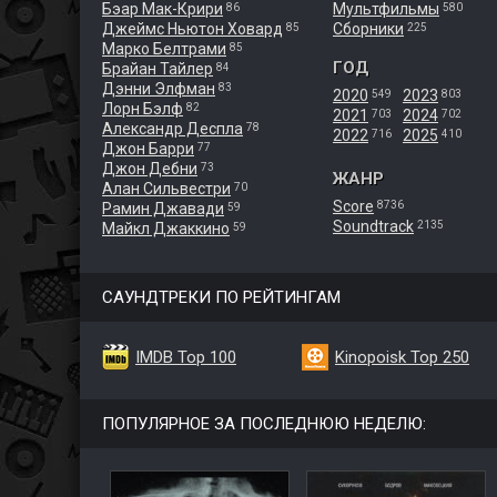
Бэар Мак-Крири
Мультфильмы
86
580
Джеймс Ньютон Ховард
Сборники
85
225
Марко Белтрами
85
ГОД
Брайан Тайлер
84
Дэнни Элфман
83
2020
2023
549
803
Лорн Бэлф
82
2021
2024
703
702
Александр Деспла
78
2022
2025
716
410
Джон Барри
77
Джон Дебни
73
ЖАНР
Алан Сильвестри
70
Score
8736
Рамин Джавади
59
Soundtrack
2135
Майкл Джаккино
59
САУНДТРЕКИ ПО РЕЙТИНГАМ
IMDB Top 100
Kinopoisk Top 250
ПОПУЛЯРНОЕ ЗА ПОСЛЕДНЮЮ НЕДЕЛЮ: