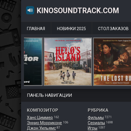
KINOSOUNDTRACK.COM
ГЛАВНАЯ
НОВИНКИ 2025
СТОЛ ЗАКАЗОВ
ПАНЕЛЬ НАВИГАЦИИ
КОМПОЗИТОР
РУБРИКА
Ханс Циммер
Фильмы
162
7271
Эннио Морриконе
Сериалы
106
1698
Джон Уильямс
Игры
87
1097