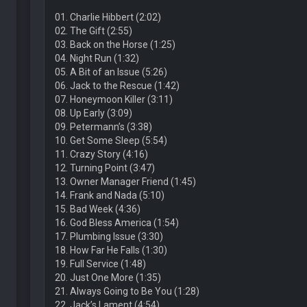
01. Charlie Hibbert (2:02)
02. The Gift (2:55)
03. Back on the Horse (1:25)
04. Night Run (1:32)
05. A Bit of an Issue (5:26)
06. Jack to the Rescue (1:42)
07. Honeymoon Killer (3:11)
08. Up Early (3:09)
09. Petermann’s (3:38)
10. Get Some Sleep (5:54)
11. Crazy Story (4:16)
12. Turning Point (3:47)
13. Owner Manager Friend (1:45)
14. Frank and Nada (5:10)
15. Bad Week (4:36)
16. God Bless America (1:54)
17. Plumbing Issue (3:30)
18. How Far He Falls (1:30)
19. Full Service (1:48)
20. Just One More (1:35)
21. Always Going to Be You (1:28)
22. Jack’s Lament (4:54)