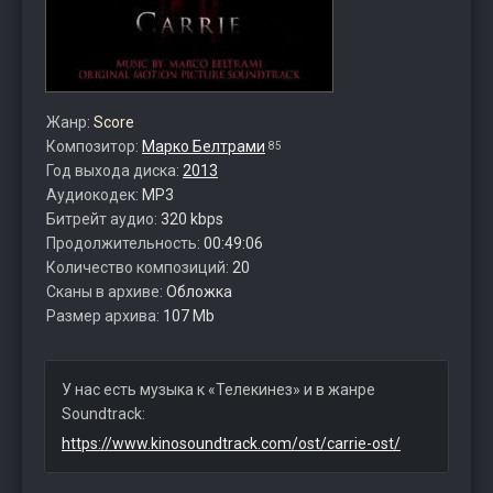
Жанр:
Score
Композитор:
Марко Белтрами
85
Год выхода диска:
2013
Аудиокодек:
MP3
Битрейт аудио:
320 kbps
Продолжительность:
00:49:06
Количество композиций:
20
Сканы в архиве:
Обложка
Размер архива:
107 Mb
У нас есть музыка к «Телекинез» и в жанре
Soundtrack:
https://www.kinosoundtrack.com/ost/carrie-ost/