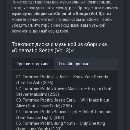
Ниже представлены все музыкальные композиции,
которые входят в этот саундтрек. Прежде чем
скачать
музыку из сборника «Cinematic Songs (Vol. 3)»
вы
можете ознакомиться с треклистом альбома, чтобы
убедиться, что mp3 с необходимой вам музыкой
включен в данный саундтрек.
Треклист диска с музыкой из сборника
«Cinematic Songs (Vol. 3)»:
Треклист архива
Онлайн превью
01. Tommee Profitt/Liv Ash — I Know Your Secrets
(feat. Liv Ash) (3:36)
02. Tommee Profitt/Steven Malcolm — Empire (feat.
Steven Malcolm) (2:53)
03. Tommee Profitt/Jessie Early — Will I Make It out
Alive (feat. Jessie Early) (2:58)
04. Tommee Profitt/Beacon Light — Rebel Renegade
(feat. Beacon Light) (3:03)
05. Tommee Profitt/Jung Youth — Only One King
(feat. Jung Youth) (3:30)