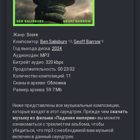
Жанр:
Score
Композитор:
Ben Salisbury
,
Geoff Barrow
10
9
Год выхода диска:
2024
Аудиокодек:
MP3
Битрейт аудио:
320 kbps
Продолжительность:
00:23:02
Количество композиций:
11
Сканы в архиве:
Обложка
Размер архива:
59.7 Mb
Ниже представлены все музыкальные композиции,
которые входят в этот саундтрек. Прежде чем
скачать
музыку из фильма «Падение империи»
вы можете
ознакомиться с треклистом альбома, чтобы
убедиться, что mp3 с необходимой вам музыкой
включен в данный саундтрек.