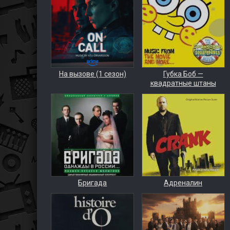
На вызове (1 сезон)
Губка Боб —
квадратные штаны
Бригада
Адреналин