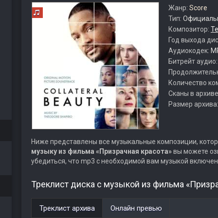
Жанр:
Score
Тип:
Официальн
Композитор:
Т
Год выхода ди
Аудиокодек:
M
Битрейт аудио
Продолжитель
Количество ко
Сканы в архиве
Размер архива
Ниже представлены все музыкальные композиции, котор
музыку из фильма «Призрачная красота»
вы можете оз
убедиться, что mp3 с необходимой вам музыкой включен
Треклист диска с музыкой из фильма «Призра
Треклист архива
Онлайн превью