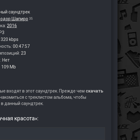
ый саундтрек
еодор Шапиро
35
ска:
2016
P3
:
320 kbps
ность:
00:47:57
мпозиций:
23
:
Нет
:
109 Mb
ые входят в этот саундтрек. Прежде чем
скачать
накомиться с треклистом альбома, чтобы
 в данный саундтрек.
чная красота»: