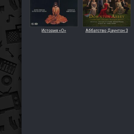
История «О»
Аббатство Даунтон 3