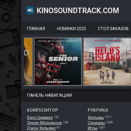
KINOSOUNDTRACK.COM
ГЛАВНАЯ
НОВИНКИ 2025
СТОЛ ЗАКАЗОВ
ПАНЕЛЬ НАВИГАЦИИ
КОМПОЗИТОР
РУБРИКА
Ханс Циммер
Фильмы
162
7271
Эннио Морриконе
Сериалы
106
1698
Джон Уильямс
Игры
87
1097