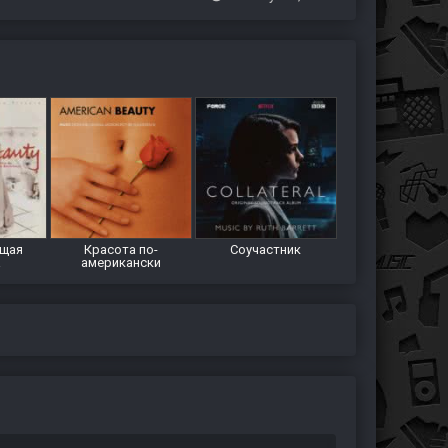
щая
Красота по-
Соучастник
а
американски