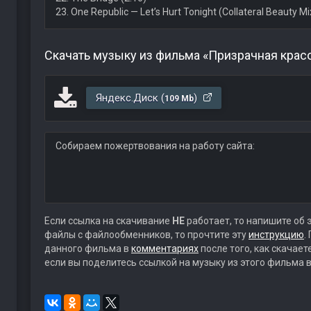
23. One Republic — Let’s Hurt Tonight (Collateral Beauty Mi
Скачать музыку из фильма «Призрачная крас
Яндекс.Диск (
)
109 Mb
Собираем пожертвования на работу сайта:
Если ссылка на скачивание
НЕ
работает, то напишите об 
файлы с файлообменников, то прочтите эту
инструкцию
.
данного фильма в
комментариях
после того, как скачае
если вы поделитесь ссылкой на музыку из этого фильма в