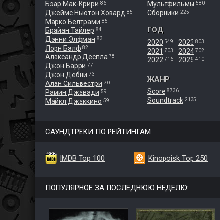
Бэар Мак-Крири
Мультфильмы
86
580
Джеймс Ньютон Ховард
Сборники
85
225
Марко Белтрами
85
ГОД
Брайан Тайлер
84
Дэнни Элфман
83
2020
2023
549
803
Лорн Бэлф
82
2021
2024
703
702
Александр Деспла
78
2022
2025
716
410
Джон Барри
77
Джон Дебни
73
ЖАНР
Алан Сильвестри
70
Score
8736
Рамин Джавади
59
Soundtrack
2135
Майкл Джаккино
59
САУНДТРЕКИ ПО РЕЙТИНГАМ
IMDB Top 100
Kinopoisk Top 250
ПОПУЛЯРНОЕ ЗА ПОСЛЕДНЮЮ НЕДЕЛЮ: