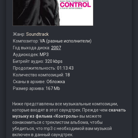
Жанр:
Soundtrack
Композитор:
VA (разные исполнители)
Год выхода диска:
2007
Аудиокодек:
MP3
Битрейт аудио:
320 kbps
Продолжительность:
01:13:43
Количество композиций:
18
Сканы в архиве:
Обложка
Размер архива:
167 Mb
Ниже представлены все музыкальные композиции,
которые входят в этот саундтрек. Прежде чем
скачать
музыку из фильма «Контроль»
вы можете
ознакомиться с треклистом альбома, чтобы
убедиться, что mp3 с необходимой вам музыкой
включен в данный саундтрек.