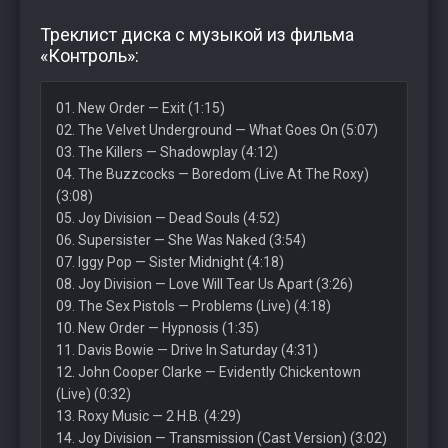
Треклист диска с музыкой из фильма
«Контроль»:
01. New Order — Exit (1:15)
02. The Velvet Underground — What Goes On (5:07)
03. The Killers — Shadowplay (4:12)
04. The Buzzcocks — Boredom (Live At The Roxy)
(3:08)
05. Joy Division — Dead Souls (4:52)
06. Supersister — She Was Naked (3:54)
07. Iggy Pop — Sister Midnight (4:18)
08. Joy Division — Love Will Tear Us Apart (3:26)
09. The Sex Pistols — Problems (Live) (4:18)
10. New Order — Hypnosis (1:35)
11. Davis Bowie — Drive In Saturday (4:31)
12. John Cooper Clarke — Evidently Chickentown
(Live) (0:32)
13. Roxy Music — 2 H.B. (4:29)
14. Joy Division — Transmission (Cast Version) (3:02)