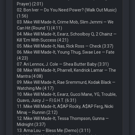
Prayer) (2:01)
02. Bon Iver — Do You Need Power? (Walk Out Music)
(1:56)
03. Mike Will Made-It, Crime Mob, Slim Jxmmi — We
Can Hit (Round 1) (4:11)
04. Mike Will Made-It, Eearz, Schoolboy Q, 2 Chainz —
Kill ‘Em With Success (4:21)
05. Mike Will Made-It, Nas, Rick Ross — Check (3:37)
06. Mike Will Made-It, Young Thug, Swae Lee — Fate
(4:23)
07. Ari Lennox, J. Cole — Shea Butter Baby (3:31)
08. Mike Will Made-It, Pharrell, Kendrick Lamar — The
Mantra (4:08)
09. Mike Will Made-It, Rae Sremmurd, Kodak Black —
Watching Me (4:17)
10. Mike Will Made-It, Eearz, Gucci Mane, YG, Trouble,
Quavo, Juicy J — F.I.G.H.T. (6:31)
11. Mike Will Made-It, A$AP Rocky, A$AP Ferg, Nicki
Minaj — Runnin (2:12)
12. Mike Will Made-It, Tessa Thompson, Gunna —
Midnight (3:37)
13. Ama Lou — Bless Me (Demo) (3:11)