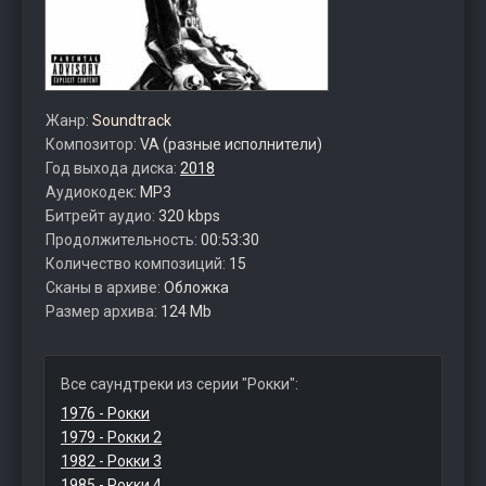
Жанр:
Soundtrack
Композитор:
VA (разные исполнители)
Год выхода диска:
2018
Аудиокодек:
MP3
Битрейт аудио:
320 kbps
Продолжительность:
00:53:30
Количество композиций:
15
Сканы в архиве:
Обложка
Размер архива:
124 Mb
Все саундтреки из серии "Рокки":
1976 - Рокки
1979 - Рокки 2
1982 - Рокки 3
1985 - Рокки 4