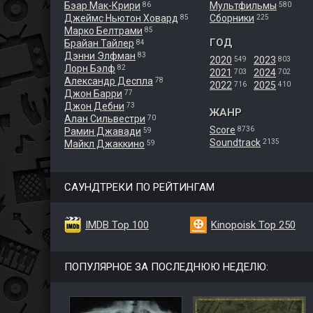
Бэар Мак-Крири
Мультфильмы
86
580
Джеймс Ньютон Ховард
Сборники
85
225
Марко Белтрами
85
ГОД
Брайан Тайлер
84
Дэнни Элфман
83
2020
2023
549
803
Лорн Бэлф
82
2021
2024
703
702
Александр Деспла
78
2022
2025
716
410
Джон Барри
77
Джон Дебни
73
ЖАНР
Алан Сильвестри
70
Score
8736
Рамин Джавади
59
Soundtrack
2135
Майкл Джаккино
59
САУНДТРЕКИ ПО РЕЙТИНГАМ
IMDB Top 100
Kinopoisk Top 250
ПОПУЛЯРНОЕ ЗА ПОСЛЕДНЮЮ НЕДЕЛЮ: