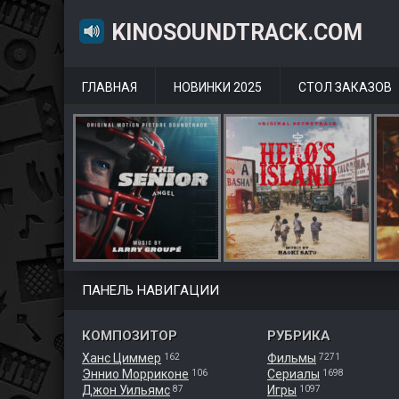
KINOSOUNDTRACK.COM
ГЛАВНАЯ
НОВИНКИ 2025
СТОЛ ЗАКАЗОВ
ПАНЕЛЬ НАВИГАЦИИ
КОМПОЗИТОР
РУБРИКА
Ханс Циммер
Фильмы
162
7271
Эннио Морриконе
Сериалы
106
1698
Джон Уильямс
Игры
87
1097