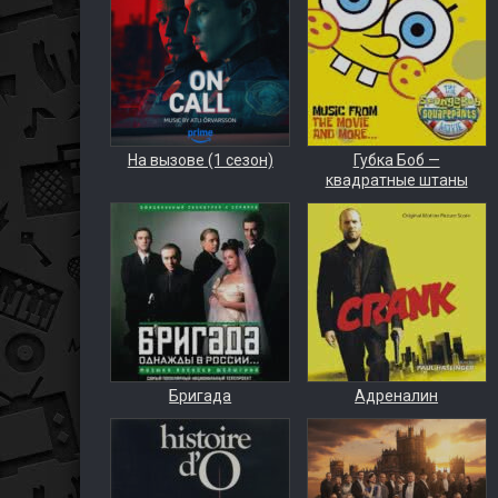
На вызове (1 сезон)
Губка Боб —
квадратные штаны
Бригада
Адреналин