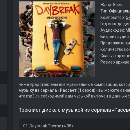
Жанр:
Score
Тип:
Официальн
Композитор:
Э
Год выхода ди
Аудиокодек:
M
Битрейт аудио
Продолжитель
Количество ко
Сканы в архиве
Размер архива
Ниже представлены все музыкальные композиции, котор
музыку из сериала «Рассвет (1 сезон)»
вы можете ознак
что mp3 с необходимой вам музыкой включен в данный с
Треклист диска с музыкой из сериала «Рассве
01. Daybreak Theme (4:05)