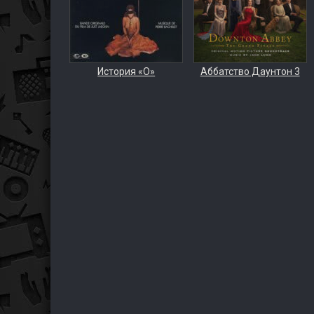
История «О»
Аббатство Даунтон 3