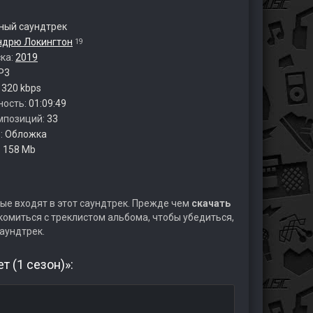
ый саундтрек
ндрю Локингтон
19
ска:
2019
P3
:
320 kbps
ность:
01:09:49
мпозиций:
33
:
Обложка
:
158 Mb
ые входят в этот саундтрек. Прежде чем
скачать
омиться с треклистом альбома, чтобы убедиться,
аундтрек.
т (1 сезон)»: