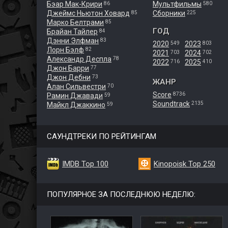
Бэар Мак-Крири
Мультфильмы
86
580
Джеймс Ньютон Ховард
Сборники
85
225
Марко Белтрами
85
ГОД
Брайан Тайлер
84
Дэнни Элфман
83
2020
2023
549
803
Лорн Бэлф
82
2021
2024
703
702
Александр Деспла
78
2022
2025
716
410
Джон Барри
77
Джон Дебни
73
ЖАНР
Алан Сильвестри
70
Score
8736
Рамин Джавади
59
Soundtrack
2135
Майкл Джаккино
59
САУНДТРЕКИ ПО РЕЙТИНГАМ
IMDB Top 100
Kinopoisk Top 250
ПОПУЛЯРНОЕ ЗА ПОСЛЕДНЮЮ НЕДЕЛЮ: