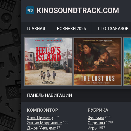
KINOSOUNDTRACK.COM
ГЛАВНАЯ
НОВИНКИ 2025
СТОЛ ЗАКАЗОВ
ПАНЕЛЬ НАВИГАЦИИ
КОМПОЗИТОР
РУБРИКА
Ханс Циммер
Фильмы
162
7271
Эннио Морриконе
Сериалы
106
1698
Джон Уильямс
Игры
87
1097