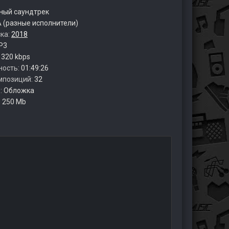
ый саундтрек
 (разные исполнители)
ска:
2018
P3
:
320 kbps
ность:
01:49:26
мпозиций:
32
:
Обложка
:
250 Mb