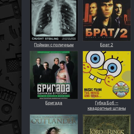
Пойман с поличным
Брат 2
Бригада
Губка Боб —
квадратные штаны