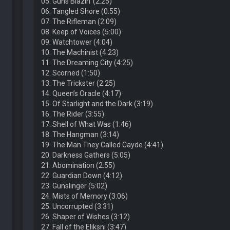
05. Guns Blazin’ (2:25)
06. Tangled Shore (0:55)
07. The Rifleman (2:09)
08. Keep of Voices (5:00)
09. Watchtower (4:04)
10. The Machinist (4:23)
11. The Dreaming City (4:25)
12. Scorned (1:50)
13. The Trickster (2:25)
14. Queen’s Oracle (4:17)
15. Of Starlight and the Dark (3:19)
16. The Rider (3:55)
17. Shell of What Was (1:46)
18. The Hangman (3:14)
19. The Man They Called Cayde (4:41)
20. Darkness Gathers (5:05)
21. Abomination (2:55)
22. Guardian Down (4:12)
23. Gunslinger (5:02)
24. Mists of Memory (3:06)
25. Uncorrupted (3:31)
26. Shaper of Wishes (3:12)
27. Fall of the Eliksni (3:47)