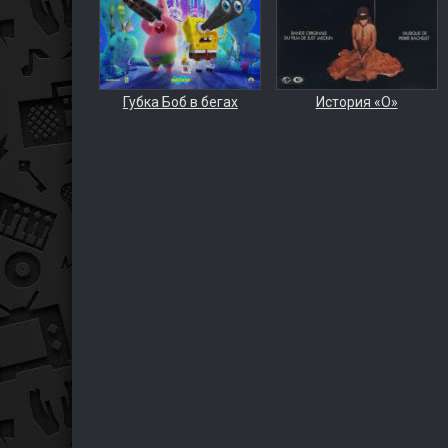
Губка Боб в бегах
История «О»