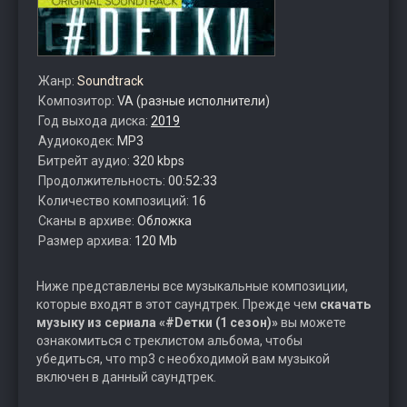
Жанр:
Soundtrack
Композитор:
VA (разные исполнители)
Год выхода диска:
2019
Аудиокодек:
MP3
Битрейт аудио:
320 kbps
Продолжительность:
00:52:33
Количество композиций:
16
Сканы в архиве:
Обложка
Размер архива:
120 Mb
Ниже представлены все музыкальные композиции,
которые входят в этот саундтрек. Прежде чем
скачать
музыку из сериала «#Dетки (1 сезон)»
вы можете
ознакомиться с треклистом альбома, чтобы
убедиться, что mp3 с необходимой вам музыкой
включен в данный саундтрек.