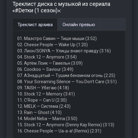
Треклист диска с музыкой из сериала
«#Dетки (1 сезон)»:
Треклист архива
Онлайн превью
01. Маэстро Савин — Тише мыши (3:52)
02. Cheese People — Wake Up (1:20)
03. Лион/SONYA — Улицы знают правду (3:16)
04. Stock 12 — Anymore (3:54)
05. Артём Лоик — Гамельн (3:09)
06. Coockoo — Saviour (3:49)
07. А3надцатый — Тушим бензином огонь (2:25)
08. Your Screaming Silence — You Don’t Care (3:51)
09. TAISH — Убегаю (4:18)
10. Stock 12 — Memory (3:41)
11. C’Rope — Can U (2:30)
12. MIELK — Система (2:43)
13. Rain — Ghost (4:10)
14. Model Neba — Mama (3:50)
15. Stock 12 — Anymore (Denny Kay Remix) (3:13)
16. Cheese People — Ua-a-a! (Remix) (2:31)