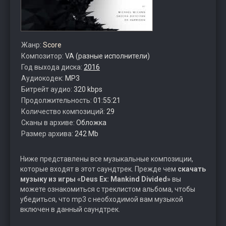
Жанр:
Score
Композитор:
VA (разные исполнители)
Год выхода диска:
2016
Аудиокодек:
MP3
Битрейт аудио:
320 kbps
Продолжительность:
01:55:21
Количество композиций:
29
Сканы в архиве:
Обложка
Размер архива:
242 Mb
Ниже представлены все музыкальные композиции,
которые входят в этот саундтрек. Прежде чем
скачать
музыку из игры «Deus Ex: Mankind Divided»
вы
можете ознакомиться с треклистом альбома, чтобы
убедиться, что mp3 с необходимой вам музыкой
включен в данный саундтрек.