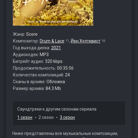
Жанр:
Score
Композитор:
Drum & Lace
,
Йен Хултквист
11
16
Год выхода диска:
2021
Аудиокодек:
MP3
Битрейт аудио:
320 kbps
Продолжительность:
00:35:56
Количество композиций:
24
Сканы в архиве:
Обложка
Размер архива:
84.3 Mb
Саундтреки к другим сезонам сериала
1 сезон
2 сезон
3 сезон
Ниже представлены все музыкальные композиции,