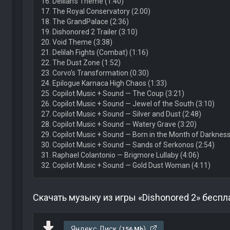
16. Delilah’s Theme (1:40)
17. The Royal Conservatory (2:00)
18. The GrandPalace (2:36)
19. Dishonored 2 Trailer (3:10)
20. Void Theme (3:38)
21. Delilah Fights (Combat) (1:16)
22. The Dust Zone (1:52)
23. Corvo’s Transformation (0:30)
24. Epilogue Karnaca High Chaos (1:33)
25. Copilot Music + Sound — The Coup (3:21)
26. Copilot Music + Sound — Jewel of the South (3:10)
27. Copilot Music + Sound — Silver and Dust (2:48)
28. Copilot Music + Sound — Watery Grave (3:20)
29. Copilot Music + Sound — Born in the Month of Darkness
30. Copilot Music + Sound — Sands of Serkonos (2:54)
31. Raphael Colantonio — Brigmore Lullaby (4:06)
32. Copilot Music + Sound — Gold Dust Woman (4:11)
Скачать музыку из игры «Dishonored 2» беспл
Яндекс.Диск (
)
156 Mb