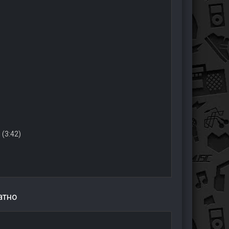
 (3:42)
атно