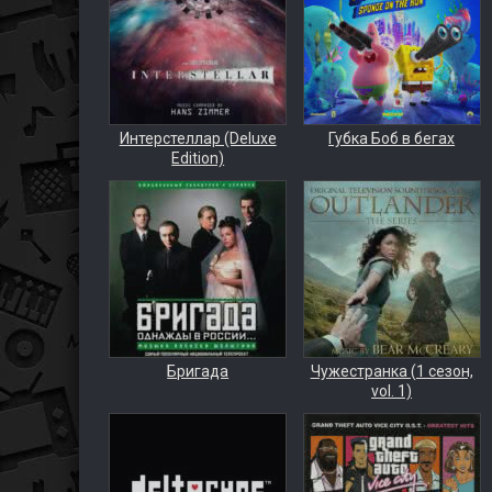
Интерстеллар (Deluxe
Губка Боб в бегах
Edition)
Бригада
Чужестранка (1 сезон,
vol. 1)