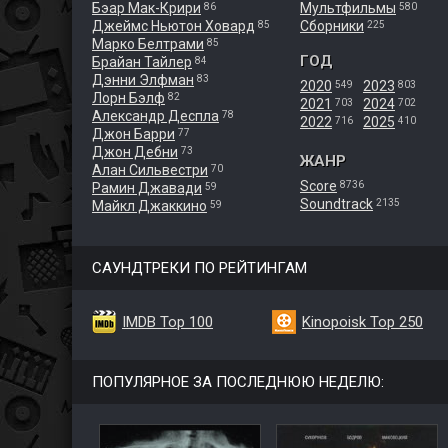
Бэар Мак-Крири
Мультфильмы
86
580
Джеймс Ньютон Ховард
Сборники
85
225
Марко Белтрами
85
ГОД
Брайан Тайлер
84
Дэнни Элфман
83
2020
2023
549
803
Лорн Бэлф
82
2021
2024
703
702
Александр Деспла
78
2022
2025
716
410
Джон Барри
77
Джон Дебни
73
ЖАНР
Алан Сильвестри
70
Score
8736
Рамин Джавади
59
Soundtrack
2135
Майкл Джаккино
59
САУНДТРЕКИ ПО РЕЙТИНГАМ
IMDB Top 100
Kinopoisk Top 250
ПОПУЛЯРНОЕ ЗА ПОСЛЕДНЮЮ НЕДЕЛЮ: