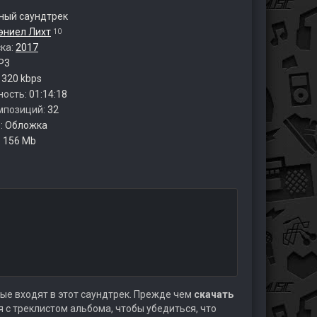
ый саундтрек
эниел Лихт
10
ска:
2017
P3
:
320 kbps
ность:
01:14:18
мпозиций:
32
:
Обложка
:
156 Mb
ые входят в этот саундтрек. Прежде чем
скачать
 с треклистом альбома, чтобы убедиться, что