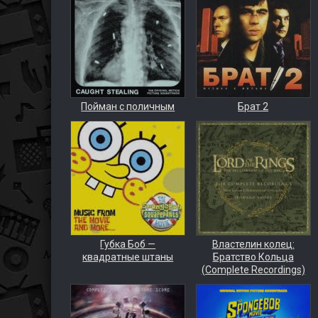
Пойман с поличным
Брат 2
Губка Боб —
Властелин колец:
квадратные штаны
Братство Кольца
(Complete Recordings)