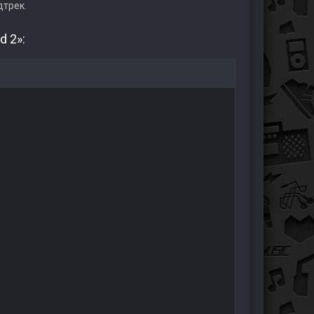
дтрек.
d 2»: