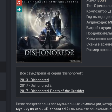
Жанр:
Score
Тип:
Официальн
Композитор:
Д
Год выхода ди
Аудиокодек:
M
Битрейт аудио
Продолжитель
Количество ко
Сканы в архиве
Размер архива
Все саундтреки из серии "Dishonored":
2013 - Dishonored
2017 - Dishonored 2
2017 - Dishonored: Death of the Outsider
Ниже представлены все музыкальные композиции, котор
музыку из игры «Dishonored 2»
вы можете ознакомиться