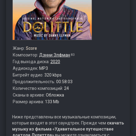
Жанр:
Score
Композитор:
Дэнни Элфман
83
Год выхода диска:
2020
Аудиокодек:
MP3
Битрейт аудио:
320 kbps
Продолжительность:
00:58:03
Количество композиций:
24
Сканы в архиве:
Обложка
Размер архива:
133 Mb
Ниже представлены все музыкальные композиции,
которые входят в этот саундтрек. Прежде чем
скачать
музыку из фильма «Удивительное путешествие
доктора Дулиттла»
вы можете ознакомиться с