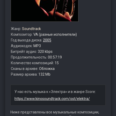
Жанр:
Soundtrack
Композитор:
VA (разные исполнители)
Год выхода диска:
2005
Аудиокодек:
MP3
Битрейт аудио:
320 kbps
Продолжительность:
00:57:19
Количество композиций:
15
Сканы в архиве:
Обложка
Размер архива:
132 Mb
У нас есть музыка к «Электра» и в жанре Score:
https://www.kinosoundtrack.com/ost/elektra/
Ниже представлены все музыкальные композиции,