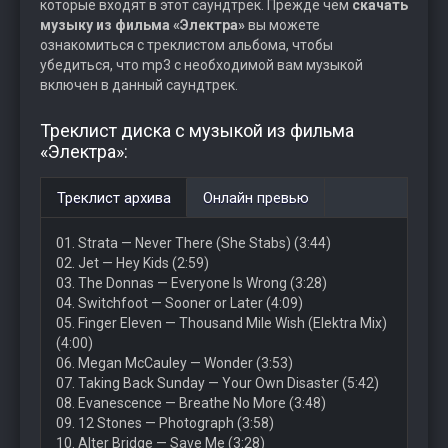
которые входят в этот саундтрек. Прежде чем
скачать
музыку из фильма «Электра»
вы можете
ознакомиться с треклистом альбома, чтобы
убедиться, что mp3 с необходимой вам музыкой
включен в данный саундтрек.
Треклист диска с музыкой из фильма
«Электра»:
Треклист архива
Онлайн превью
01. Strata — Never There (She Stabs) (3:44)
02. Jet — Hey Kids (2:59)
03. The Donnas — Everyone Is Wrong (3:28)
04. Switchfoot — Sooner or Later (4:09)
05. Finger Eleven — Thousand Mile Wish (Elektra Mix)
(4:00)
06. Megan McCauley — Wonder (3:53)
07. Taking Back Sunday — Your Own Disaster (5:42)
08. Evanescence — Breathe No More (3:48)
09. 12 Stones — Photograph (3:58)
10. Alter Bridge — Save Me (3:28)