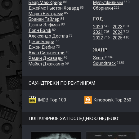
Бэар Мак-Крири
Мультфильмы
86
580
Джеймс Ньютон Ховард
Сборники
85
225
Марко Белтрами
85
ГОД
Брайан Тайлер
84
Дэнни Элфман
83
2020
2023
549
803
Лорн Бэлф
82
2021
2024
703
702
Александр Деспла
78
2022
2025
716
410
Джон Барри
77
Джон Дебни
73
ЖАНР
Алан Сильвестри
70
Score
8736
Рамин Джавади
59
Soundtrack
2135
Майкл Джаккино
59
САУНДТРЕКИ ПО РЕЙТИНГАМ
IMDB Top 100
Kinopoisk Top 250
ПОПУЛЯРНОЕ ЗА ПОСЛЕДНЮЮ НЕДЕЛЮ: