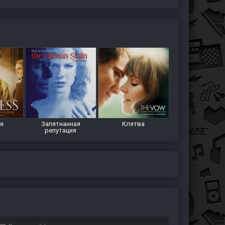
ня
Запятнанная
Клятва
репутация