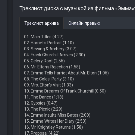
Треклист диска с музыкой из фильма «Эмма»
Треклист архива
Онлайн превью
01. Main Titles (4:27)
02. Harriet’s Portrait (1:10)
03. Sewing & Archery (3:07)
04. Frank Churchill Arrives (2:30)
05. Celery Root (2:56)
06. Mr. Elton’s Rejection (1:58)
07. Emma Tells Harriet About Mr. Elton (1:06)
08. The Coles’ Party (3:10)
09. Mrs. Elton’s Visit (1:33)
10. Emma Dreams Of Frank Churchill (0:50)
11. The Dance (1:18)
12. Gypsies (0:47)
13. The Picnic (2:29)
14. Emma Insults Miss Bates (2:00)
15. Emma Writes Her Diary (2:53)
16. Mr. Knightley Returns (1:58)
17. Proposal (4:22)