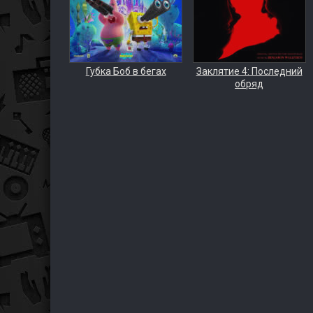
Губка Боб в бегах
Заклятие 4: Последний
обряд