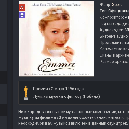
Жанр:
Score
Тип:
Официальн
Композитор:
Р
Год выхода ди
Аудиокодек:
M
Битрейт аудио
Продолжитель
Количество ко
Сканы в архиве
Размер архива
Премия «Оскар» 1996 года:
Лучшая музыка к фильму (Победа)
Ниже представлены все музыкальные композиции, котор
музыку из фильма «Эмма»
вы можете ознакомиться с тр
необходимой вам музыкой включен в данный саундтрек.