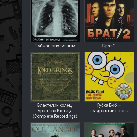
Пойман с поличным
Брат 2
Властелин колец:
Губка Боб —
Братство Кольца
квадратные штаны
(Complete Recordings)