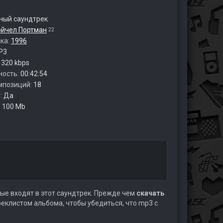
ый саундтрек
эйчел Портман
22
ска:
1996
P3
:
320 kbps
ность:
00:42:54
мпозиций:
18
:
Да
:
100 Mb
ые входят в этот саундтрек. Прежде чем
скачать
еклистом альбома, чтобы убедиться, что mp3 с