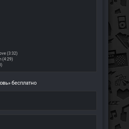
ove (3:32)
n (4:29)
8)
овь» бесплатно