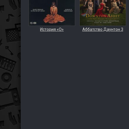
История «О»
Аббатство Даунтон 3