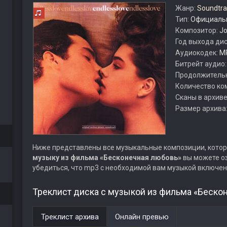
Жанр:
Soundtra
Тип:
Официальн
Композитор:
Jo
Год выхода ди
Аудиокодек:
M
Битрейт аудио
Продолжитель
Количество ко
Сканы в архиве
Размер архива
Ниже представлены все музыкальные композиции, котор
музыку из фильма «Бесконечная любовь»
вы можете оз
убедиться, что mp3 с необходимой вам музыкой включен
Треклист диска с музыкой из фильма «Беско
Треклист архива
Онлайн превью