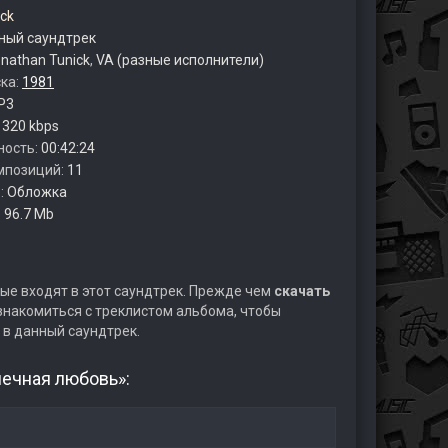
ck
ый саундтрек
nathan Tunick
,
VA (разные исполнители)
ска:
1981
P3
:
320 kbps
ность:
00:42:24
мпозиций:
11
:
Обложка
:
96.7 Mb
ые входят в этот саундтрек. Прежде чем
скачать
накомиться с треклистом альбома, чтобы
 в данный саундтрек.
нечная любовь»: