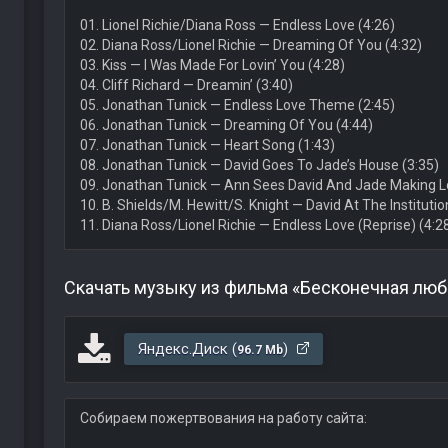
01. Lionel Richie/Diana Ross — Endless Love (4:26)
02. Diana Ross/Lionel Richie — Dreaming Of You (4:32)
03. Kiss — I Was Made For Lovin’ You (4:28)
04. Cliff Richard — Dreamin’ (3:40)
05. Jonathan Tunick — Endless Love Theme (2:45)
06. Jonathan Tunick — Dreaming Of You (4:44)
07. Jonathan Tunick — Heart Song (1:43)
08. Jonathan Tunick — David Goes To Jade’s House (3:35)
09. Jonathan Tunick — Ann Sees David And Jade Making L
10. B. Shields/M. Hewitt/S. Knight — David At The Institutio
11. Diana Ross/Lionel Richie — Endless Love (Reprise) (4:2
Скачать музыку из фильма «Бесконечная люб
Яндекс.Диск (
)
96.7 Mb
Собираем пожертвования на работу сайта: