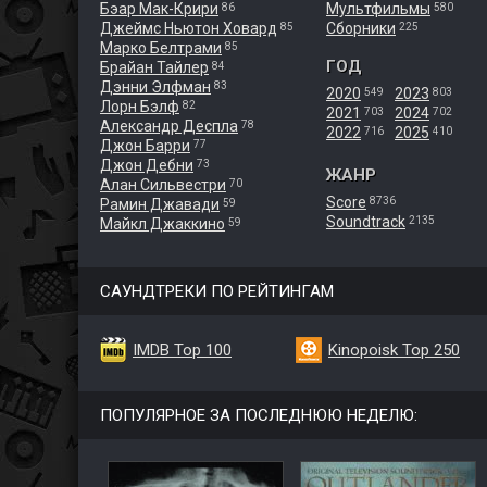
Бэар Мак-Крири
Мультфильмы
86
580
Джеймс Ньютон Ховард
Сборники
85
225
Марко Белтрами
85
ГОД
Брайан Тайлер
84
Дэнни Элфман
83
2020
2023
549
803
Лорн Бэлф
82
2021
2024
703
702
Александр Деспла
78
2022
2025
716
410
Джон Барри
77
Джон Дебни
73
ЖАНР
Алан Сильвестри
70
Score
8736
Рамин Джавади
59
Soundtrack
2135
Майкл Джаккино
59
САУНДТРЕКИ ПО РЕЙТИНГАМ
IMDB Top 100
Kinopoisk Top 250
ПОПУЛЯРНОЕ ЗА ПОСЛЕДНЮЮ НЕДЕЛЮ: