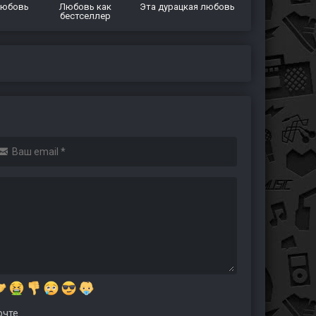
любовь
Любовь как
Эта дурацкая любовь
бестселлер
чте.