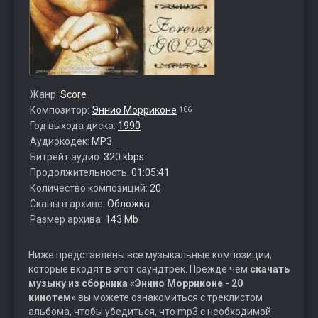
Жанр:
Score
Композитор:
Эннио Морриконе
106
Год выхода диска:
1990
Аудиокодек:
MP3
Битрейт аудио:
320 kbps
Продолжительность:
01:05:41
Количество композиций:
20
Сканы в архиве:
Обложка
Размер архива:
143 Mb
Ниже представлены все музыкальные композиции,
которые входят в этот саундтрек. Прежде чем
скачать
музыку из сборника «Эннио Морриконе - 20
кинотем»
вы можете ознакомиться с треклистом
альбома, чтобы убедиться, что mp3 с необходимой