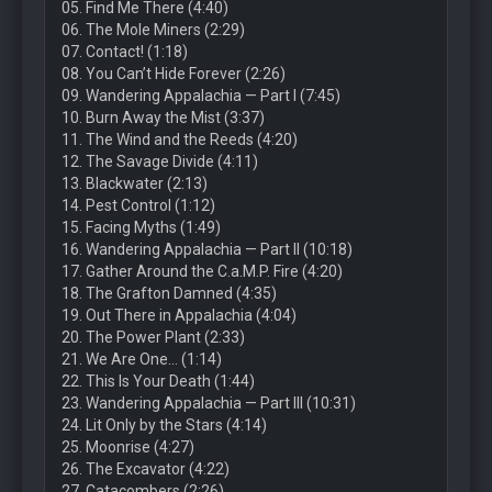
05. Find Me There (4:40)
06. The Mole Miners (2:29)
07. Contact! (1:18)
08. You Can’t Hide Forever (2:26)
09. Wandering Appalachia — Part I (7:45)
10. Burn Away the Mist (3:37)
11. The Wind and the Reeds (4:20)
12. The Savage Divide (4:11)
13. Blackwater (2:13)
14. Pest Control (1:12)
15. Facing Myths (1:49)
16. Wandering Appalachia — Part II (10:18)
17. Gather Around the C.a.M.P. Fire (4:20)
18. The Grafton Damned (4:35)
19. Out There in Appalachia (4:04)
20. The Power Plant (2:33)
21. We Are One… (1:14)
22. This Is Your Death (1:44)
23. Wandering Appalachia — Part III (10:31)
24. Lit Only by the Stars (4:14)
25. Moonrise (4:27)
26. The Excavator (4:22)
27. Catacombers (2:26)