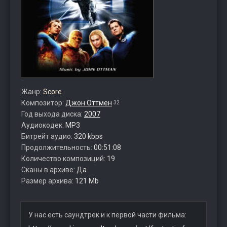
Жанр:
Score
Композитор:
Джон Оттмен
32
Год выхода диска:
2007
Аудиокодек:
MP3
Битрейт аудио:
320 kbps
Продолжительность:
00:51:08
Количество композиций:
19
Сканы в архиве:
Да
Размер архива:
121 Mb
У нас есть саундтрек и к первой части фильма: