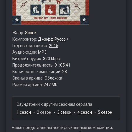
Жанр:
Score
Композитор:
Джефф Руссо
40
Год выхода диска:
2015
Аудиокодек:
MP3
Битрейт аудио:
320 kbps
Продолжительность:
01:05:41
Количество композиций:
28
Сканы в архиве:
Обложка
Размер архива:
247 Mb
Саундтреки к другим сезонам сериала
1 сезон
2 сезон
3 сезон
4 сезон
5 сезон
Ниже представлены все музыкальные композиции,