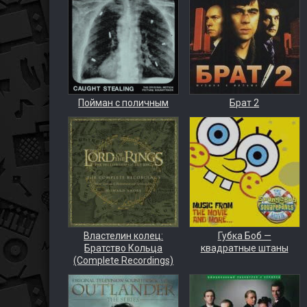
Пойман с поличным
Брат 2
Властелин колец:
Губка Боб —
Братство Кольца
квадратные штаны
(Complete Recordings)