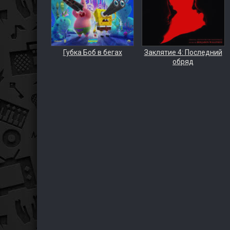
Губка Боб в бегах
Заклятие 4: Последний
обряд