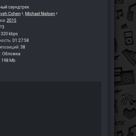
ый саундтрек
aveh Cohen
,
Michael Nielsen
4
4
ска:
2015
P3
:
320 kbps
ность:
01:27:58
мпозиций:
38
:
Обложка
:
198 Mb