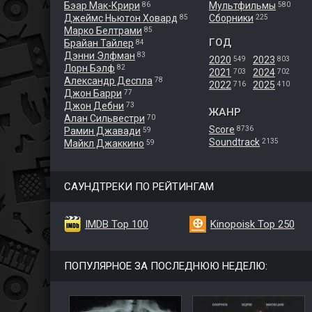
Бэар Мак-Крири
Мультфильмы
86
580
Джеймс Ньютон Ховард
Сборники
85
225
Марко Белтрами
85
ГОД
Брайан Тайлер
84
Дэнни Элфман
83
2020
2023
549
803
Лорн Бэлф
82
2021
2024
703
702
Александр Деспла
78
2022
2025
716
410
Джон Барри
77
Джон Дебни
73
ЖАНР
Алан Сильвестри
70
Score
8736
Рамин Джавади
59
Soundtrack
2135
Майкл Джаккино
59
САУНДТРЕКИ ПО РЕЙТИНГАМ
IMDB Top 100
Kinopoisk Top 250
ПОПУЛЯРНОЕ ЗА ПОСЛЕДНЮЮ НЕДЕЛЮ: