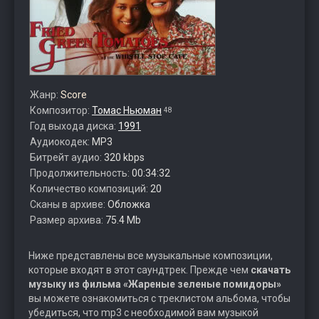
Жанр:
Score
Композитор:
Томас Ньюман
48
Год выхода диска:
1991
Аудиокодек:
MP3
Битрейт аудио:
320 kbps
Продолжительность:
00:34:32
Количество композиций:
20
Сканы в архиве:
Обложка
Размер архива:
75.4 Mb
Ниже представлены все музыкальные композиции,
которые входят в этот саундтрек. Прежде чем
скачать
музыку из фильма «Жареные зеленые помидоры»
вы можете ознакомиться с треклистом альбома, чтобы
убедиться, что mp3 с необходимой вам музыкой