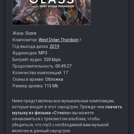
Жанр:
Score
Композитор:
West Dylan Thordson
3
Год выхода диска:
2019
Аудиокодек:
MP3
Битрейт аудио:
320 kbps
Продолжительность:
00:49:27
Количество композиций:
17
Сканы в архиве:
Обложка
Размер архива:
115 Mb
Ниже представлены все музыкальные композиции,
которые входят в этот саундтрек. Прежде чем
скачать
музыку из фильма «Стекло»
вы можете
ознакомиться с треклистом альбома, чтобы
убедиться, что mp3 с необходимой вам музыкой
включен в данный саундтрек.