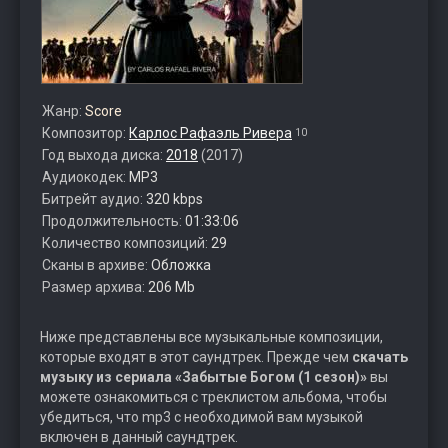
Жанр:
Score
Композитор:
Карлос Рафаэль Ривера
10
Год выхода диска:
2018
(2017)
Аудиокодек:
MP3
Битрейт аудио:
320 kbps
Продолжительность:
01:33:06
Количество композиций:
29
Сканы в архиве:
Обложка
Размер архива:
206 Mb
Ниже представлены все музыкальные композиции,
которые входят в этот саундтрек. Прежде чем
скачать
музыку из сериала «Забытые Богом (1 сезон)»
вы
можете ознакомиться с треклистом альбома, чтобы
убедиться, что mp3 с необходимой вам музыкой
включен в данный саундтрек.