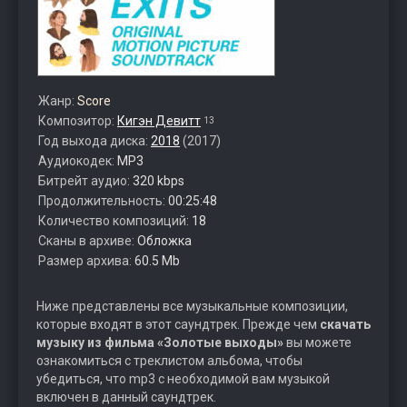
Жанр:
Score
Композитор:
Кигэн Девитт
13
Год выхода диска:
2018
(2017)
Аудиокодек:
MP3
Битрейт аудио:
320 kbps
Продолжительность:
00:25:48
Количество композиций:
18
Сканы в архиве:
Обложка
Размер архива:
60.5 Mb
Ниже представлены все музыкальные композиции,
которые входят в этот саундтрек. Прежде чем
скачать
музыку из фильма «Золотые выходы»
вы можете
ознакомиться с треклистом альбома, чтобы
убедиться, что mp3 с необходимой вам музыкой
включен в данный саундтрек.