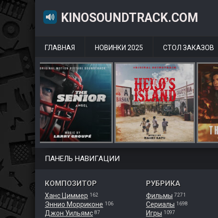
KINOSOUNDTRACK.COM
ГЛАВНАЯ
НОВИНКИ 2025
СТОЛ ЗАКАЗОВ
ПАНЕЛЬ НАВИГАЦИИ
КОМПОЗИТОР
РУБРИКА
Ханс Циммер
Фильмы
162
7271
Эннио Морриконе
Сериалы
106
1698
Джон Уильямс
Игры
87
1097