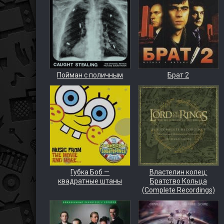
Пойман с поличным
Брат 2
Губка Боб —
Властелин колец:
квадратные штаны
Братство Кольца
(Complete Recordings)