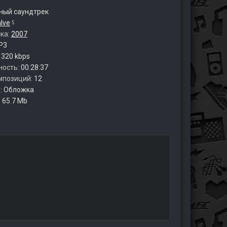
ый саундтрек
lve
5
ска:
2007
P3
:
320 kbps
ность:
00:28:37
мпозиций:
12
:
Обложка
:
65.7 Mb