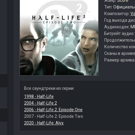
Жанр:
Score
Тип:
Официальн
Композитор:
Va
Год выхода ди
Аудиокодек:
M
Битрейт аудио
Продолжитель
Количество ко
Сканы в архиве
Размер архива
Все саундтреки из серии:
1998 - Half-Life
2004 - Half-Life 2
2006 - Half-Life 2: Episode One
2007 - Half-Life 2: Episode Two
2020 - Half-Life: Alyx