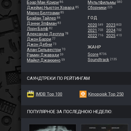
Бэар Мак-Крири
Мультфильмы
86
580
Джеймс Ньютон Ховард
Сборники
85
225
Марко Белтрами
85
ГОД
Брайан Тайлер
84
Дэнни Элфман
83
2020
2023
549
803
Лорн Бэлф
82
2021
2024
703
702
Александр Деспла
78
2022
2025
716
410
Джон Барри
77
Джон Дебни
73
ЖАНР
Алан Сильвестри
70
Score
8736
Рамин Джавади
59
Soundtrack
2135
Майкл Джаккино
59
САУНДТРЕКИ ПО РЕЙТИНГАМ
IMDB Top 100
Kinopoisk Top 250
ПОПУЛЯРНОЕ ЗА ПОСЛЕДНЮЮ НЕДЕЛЮ: