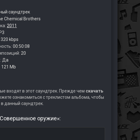
ый саундтрек
e Chemical Brothers
ска:
2011
P3
:
320 kbps
ность:
00:50:08
мпозиций:
20
:
Да
:
121 Mb
ые входят в этот саундтрек. Прежде чем
скачать
жете ознакомиться с треклистом альбома, чтобы
 в данный саундтрек.
. Совершенное оружие»: