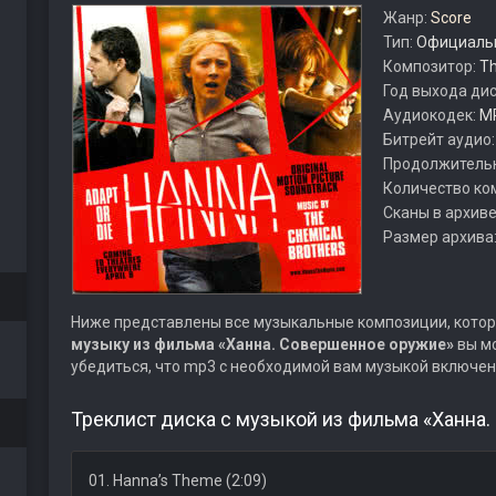
Жанр:
Score
Тип:
Официальн
Композитор:
Th
Год выхода ди
Аудиокодек:
M
Битрейт аудио
Продолжитель
Количество ко
Сканы в архиве
Размер архива
Ниже представлены все музыкальные композиции, котор
музыку из фильма «Ханна. Совершенное оружие»
вы мо
убедиться, что mp3 с необходимой вам музыкой включен
Треклист диска с музыкой из фильма «Ханна
01. Hanna’s Theme (2:09)