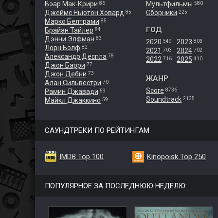
Бэар Мак-Крири
Мультфильмы
86
580
Джеймс Ньютон Ховард
Сборники
85
225
Марко Белтрами
85
ГОД
Брайан Тайлер
84
Дэнни Элфман
83
2020
2023
549
803
Лорн Бэлф
82
2021
2024
703
702
Александр Деспла
78
2022
2025
716
410
Джон Барри
77
Джон Дебни
73
ЖАНР
Алан Сильвестри
70
Score
8736
Рамин Джавади
59
Soundtrack
2135
Майкл Джаккино
59
САУНДТРЕКИ ПО РЕЙТИНГАМ
IMDB Top 100
Kinopoisk Top 250
ПОПУЛЯРНОЕ ЗА ПОСЛЕДНЮЮ НЕДЕЛЮ: