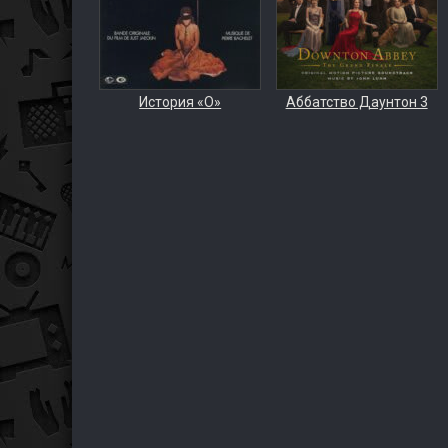
История «О»
Аббатство Даунтон 3