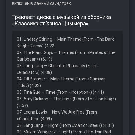
включен в данный саундтрек.
Треклист диска с музыкой из сборника
«Классика от Ханса Циммера»:
01. Lindsey Stirling — Main Theme (From «The Dark
Knight Rises») (4:22)
02. The Piano Guys — Themes (From «Pirates of the
Caribbean») (6:19)
03. Lang Lang — Gladiator Rhapsody (From
«Gladiator») (4:38)
04. Till Brönner — Main Theme (From «Crimson
Tide») (4:02)
05. Tina Guo — Time (From «Inception») (4:41)
06. Amy Dickson — This Land (From «The Lion King»)
(3:57)
07. Leona Lewis — Now We Are Free (From
«Gladiator») (4:09)
08. Lang Lang — Flight (From «Man of Steel») (4:31)
09. Maxim Vengerov — Light (From «The Thin Red