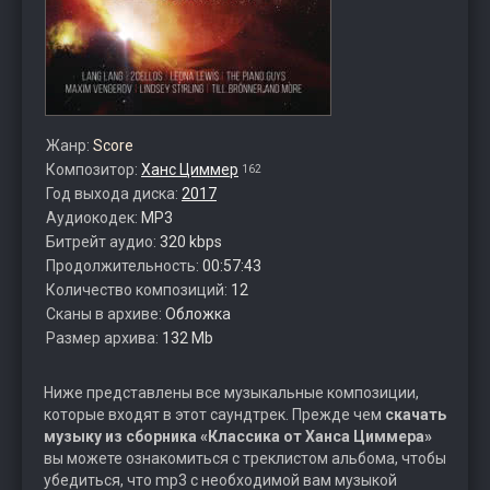
Жанр:
Score
Композитор:
Ханс Циммер
162
Год выхода диска:
2017
Аудиокодек:
MP3
Битрейт аудио:
320 kbps
Продолжительность:
00:57:43
Количество композиций:
12
Сканы в архиве:
Обложка
Размер архива:
132 Mb
Ниже представлены все музыкальные композиции,
которые входят в этот саундтрек. Прежде чем
скачать
музыку из сборника «Классика от Ханса Циммера»
вы можете ознакомиться с треклистом альбома, чтобы
убедиться, что mp3 с необходимой вам музыкой